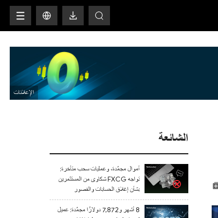
H
الشائعة
أموال مجمّدة، وعمليات سحب متأخرة:
تواجه FXCG شكاوى من المستثمرين
بشأن إغلاق الحسابات والقصور
التنظيمي
8 أشهر و7,872 دولارًا مجمّدة: عميل