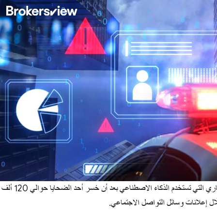
حذرت الشرطة في ولاية واشنطن من عمليات الاحتيال الاستثماري التي تستخدم الذكاء الاصطناعي بعد أن خسر أحد الضحايا حوالي 120 ألف
ال إعلانات وسائل التواصل الاجتماعي.