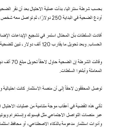
بحسب شرطة سنتراليا، بدأت عملية الاحتيال بعد أن نقر الضح
أودع الضحية في البداية 250 دولارًا، ثم تواصل معه شخص انتحل صفة مستشار مالي.
أفادت السلطات بأن المحتال استمر في تشجيع الإيداعات الإضافي
الحساب. وبعد تحويل ما يقارب 120 ألف دولار، تبين للضحية أن رصيده على المنصة يتجاوز مليون دولار.
وقالت الشرط
المعاملة وأبلغوا السلطات.
توصل المحققون لاحقاً إلى أن منصة الاستثمار كانت احتيالية 
تأتي هذه القضية في أعقاب موجة متنامية من عمليات الاحتيال الم
عبر منصات التواصل الاجتماعي مثل فيسبوك وإنستغرام ويوتيوب 
وأدوات استثمار مدعومة بالذكاء الاصطناعي، أو محافظ استثمار