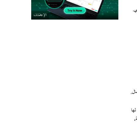
ي.
ال.
لها
،