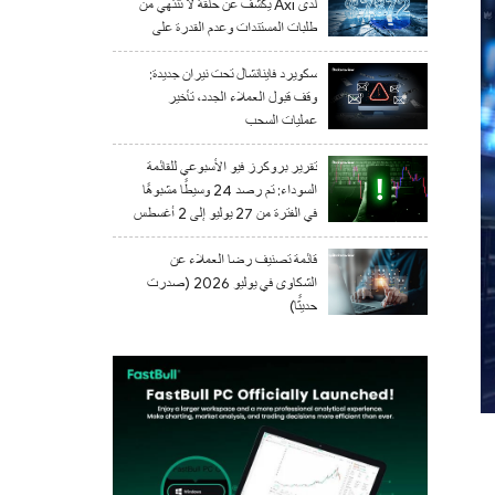
لدى Axi يكشف عن حلقة لا تنتهي من
طلبات المستندات وعدم القدرة على
السحب
سكويرد فاينانشال تحت نيران جديدة:
وقف قبول العملاء الجدد، تأخير
عمليات السحب
تقرير بروكرز فيو الأسبوعي للقائمة
السوداء: تم رصد 24 وسيطًا مشبوهًا
في الفترة من 27 يوليو إلى 2 أغسطس
2026
قائمة تصنيف رضا العملاء عن
الشكاوى في يوليو 2026 (صدرت
حديثًا)