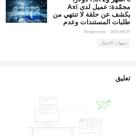
مجمّدة: عميل لدى Axi
يكشف عن حلقة لا تنتهي من
طلبات المستندات وعدم
القدرة على السحب
Brokersview ·
2026-08-05
تنبيهات الاحتيال
تعليق