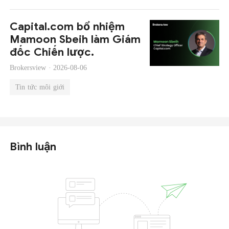
Capital.com bổ nhiệm
Mamoon Sbeih làm Giám
đốc Chiến lược.
Brokersview ·
2026-08-06
Tin tức môi giới
Bình luận