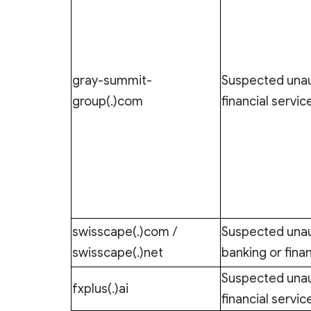
gray-summit-
Suspected una
group(.)com
financial servic
swisscape(.)com /
Suspected una
swisscape(.)net
banking or finan
Suspected una
fxplus(.)ai
financial servic