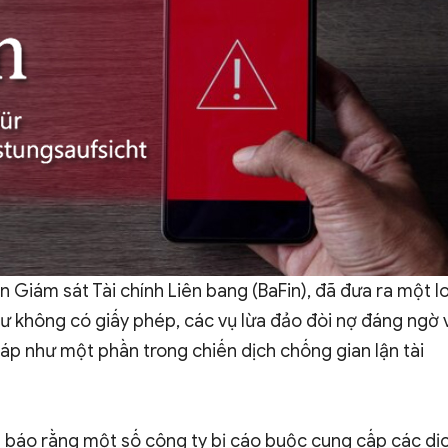
 Giám sát Tài chính Liên bang (BaFin), đã đưa ra một l
ư không có giấy phép, các vụ lừa đảo đòi nợ đáng ngờ 
p như một phần trong chiến dịch chống gian lận tài
h báo rằng một số công ty bị cáo buộc cung cấp các dị