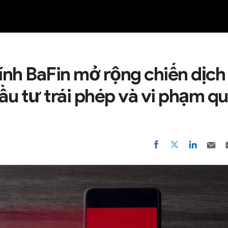
NEW
hính BaFin mở rộng chiến dịch
ầu tư trái phép và vi phạm q