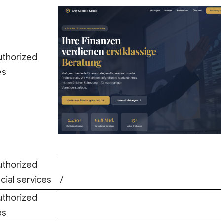
uthorized
es
uthorized
cial services
/
uthorized
es