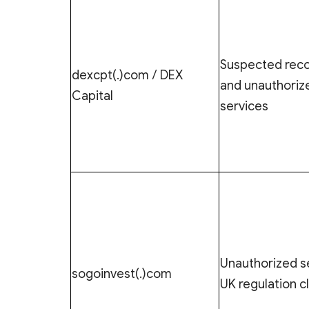
Suspected rec
dexcpt(.)com / DEX
and unauthoriz
Capital
services
Unauthorized se
sogoinvest(.)com
UK regulation c