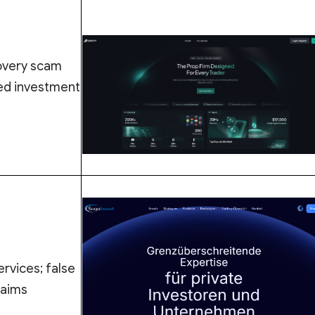
overy scam
ed investment
rvices; false
laims