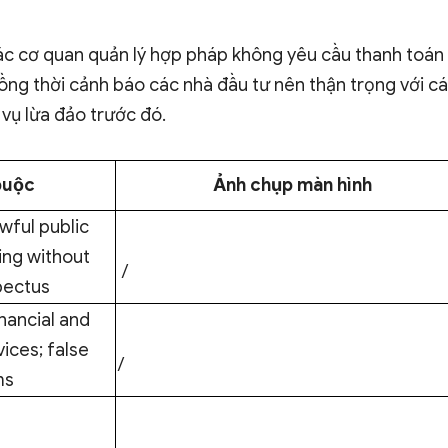
c cơ quan quản lý hợp pháp không yêu cầu thanh toán
ồng thời cảnh báo các nhà đầu tư nên thận trọng với c
 vụ lừa đảo trước đó.
buộc
Ảnh chụp màn hình
wful public
ring without
/
pectus
nancial and
ices; false
/
ms