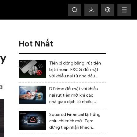
HOT
Hot Nhất
uy
Tiền bị đóng băng, rút tiền
bị trì hoãn: FXCG đối mặt
với khiếu nại từ nhà đầu tư
về việc đóng tài khoản và
những thiếu sót trong
D Prime đối mặt với khiếu
quản lý
nại rút tiền mới khi các
nhà giao dịch từ nhiều
quốc gia báo cáo tiền bị
chặn.
Squared Financial lại hứng
chịu chỉ trích mới: Tạm
dừng tiếp nhận khách
hàng mới, rút tiền bị chậm