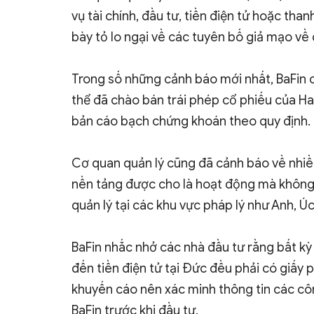
vụ tài chính, đầu tư, tiền điện tử hoặc th
bày tỏ lo ngại về các tuyên bố giả mạo về 
Trong số những cảnh báo mới nhất, BaFin 
thể đã chào bán trái phép cổ phiếu của H
bản cáo bạch chứng khoán theo quy định.
Cơ quan quản lý cũng đã cảnh báo về nhiề
nền tảng được cho là hoạt động mà không 
quản lý tại các khu vực pháp lý như Anh, Úc
BaFin nhắc nhở các nhà đầu tư rằng bất kỳ 
đến tiền điện tử tại Đức đều phải có giấy 
khuyến cáo nên xác minh thông tin các côn
BaFin trước khi đầu tư.