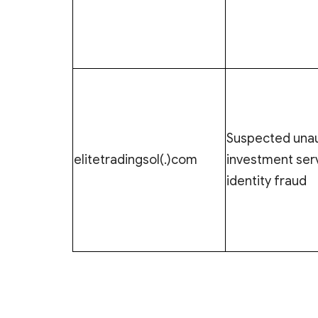
Suspected una
elitetradingsol(.)com
investment ser
identity fraud