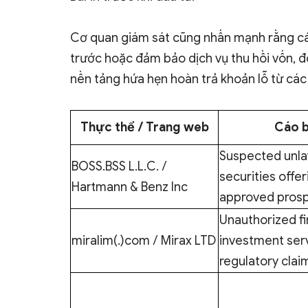
Cơ quan giám sát cũng nhấn mạnh rằng cá
trước hoặc đảm bảo dịch vụ thu hồi vốn, đ
nền tảng hứa hẹn hoàn trả khoản lỗ từ các
Thực thể / Trang web
Cáo 
Suspected unla
BOSS.BSS L.L.C. /
securities offe
Hartmann & Benz Inc
approved pros
Unauthorized fi
miralim(.)com / Mirax LTD
investment serv
regulatory clai