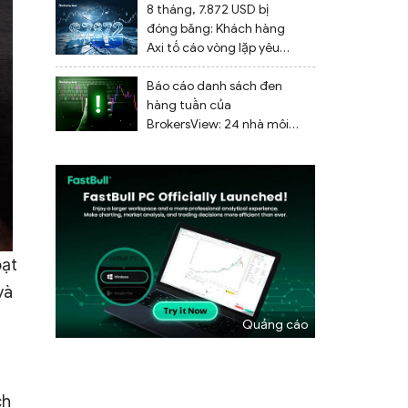
trễ
8 tháng, 7.872 USD bị
đóng băng: Khách hàng
Axi tố cáo vòng lặp yêu
cầu tài liệu vô tận và
không thể rút tiền
Báo cáo danh sách đen
hàng tuần của
BrokersView: 24 nhà môi
giới đáng ngờ bị gắn cờ từ
ngày 27 tháng 7 đến ngày
2 tháng 8 năm 2026
oạt
và
ch