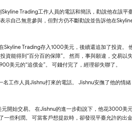
yline Trading工作人員的電話和簡訊，勸說他在該平
示自己無意參與，但對方仍不斷勸說並告訴他在Skylin
line Trading存入1000美元，後續還追加了投資。 
他的投資能得到“百分百的保障”。 然而，事與願違，交易以
3900美元的“追償金”。 可錢付完了，經理卻失聯了。
另外一名工作人員Jishnu打來的電話。 Jishnu安撫了他的情
開始交易。 在Jishnu的進一步勸說下，他花3000美
了一些利潤。 可當客戶想提款時，卻發現平臺允許的出