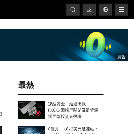
T
最熱
凍結資金，延遲出款：
FXCG 因帳戶關閉及監管漏
洞面臨投資者投訴
8個月，7,872美元遭凍結：