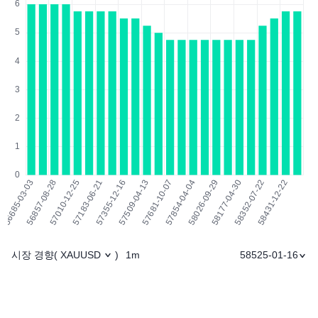
시장 경향
1m
58525-01-16
(
XAUUSD
)