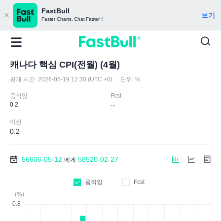
FastBull
보기
Faster Charts, Chat Faster！
캐나다 핵심 CPI(전월) (4월)
공개 시간:
2026-05-19 12:30 (UTC +0)
단위:
%
움직임
Fcst
0.2
--
이전
0.2
56606-05-12
58520-02-27
에게
움직임
Fcst
(%)