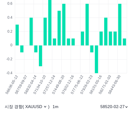
시장 경향
1m
58520-02-27
(
XAUUSD
)