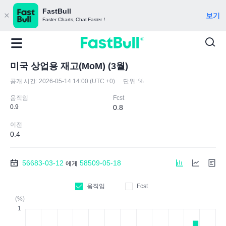
FastBull
보기
Faster Charts, Chat Faster！
미국 상업용 재고(MoM) (3월)
공개 시간:
2026-05-14 14:00 (UTC +0)
단위:
%
움직임
Fcst
0.9
0.8
이전
0.4
56683-03-12
58509-05-18
에게
움직임
Fcst
(%)