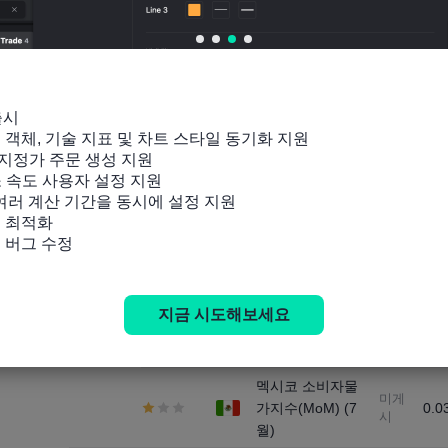
(7월)
인도 은행대출(YoY)
지연
-
11:30
인도 예금 증가량
지연
-
출시

(YoY)
잉 객체, 기술 지표 및 차트 스타일 동기화 지원

지정가 주문 생성 지원

인도 통화 준비금
692.87B
-
소 속도 사용자 설정 지원

 여러 계산 기간을 동시에 설정 지원

 최적화

23 분 후 공개됩니다
및 버그 수정
멕시코 핵심
미게
0.
12:00
시
CPI(전월) (7월)
지금 시도해보세요
멕시코 소비자물
미게
3.
시
가지수(YoY) (7월)
멕시코 소비자물
미게
가지수(MoM) (7
0.0
시
월)