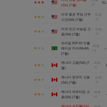
미게
61
시
(SA) (7월)
미국 평균 주당 근무
미게
시
시간(SA) (7월)
미국 민간 비농업 고
미게
시
용(SA) (7월)
브라질 IGP-DI 인플
미게
레이션 지수(MoM)
--
시
(7월)
캐나다 고용(SA) (7
미게
시
월)
캐나다 정규직 고용
미게
시
(SA) (7월)
캐나다 파트타임 고
미게
시
용(SA) (7월)
캐나다 실업률(SA)
미게