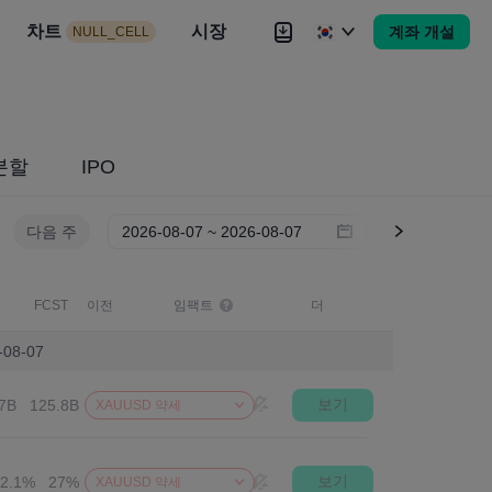
시장
차트
뉴스
전략
시장
대회
Brokers
더
계좌 개설
NULL_CELL
Brokers
더
분할
IPO
다음 주
화면
FCST
이전
임팩트
더
08-07
보기
7B
125.8B
XAUUSD 약세
보기
22.1%
27%
XAUUSD 약세