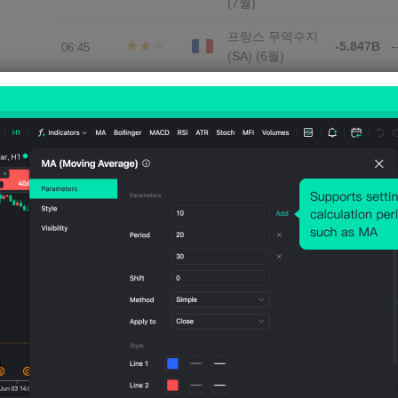
(7월)
프랑스 무역수지
-5.847B
-
06:45
(SA) (6월)
프랑스 수출 (6
54.537B
-
월)
프랑스 현재 계정
-1.4B
(SA) (6월)
프랑스 수입(SA)
60.384B
-
(6월)
스위스 소비자 신뢰
-34.8
-
07:00
지수 (7월)
스위스 통화 준비
768.26B
-
금 (7월)
중국 (본토
3418.78
통화 준비금
342
08:04
B