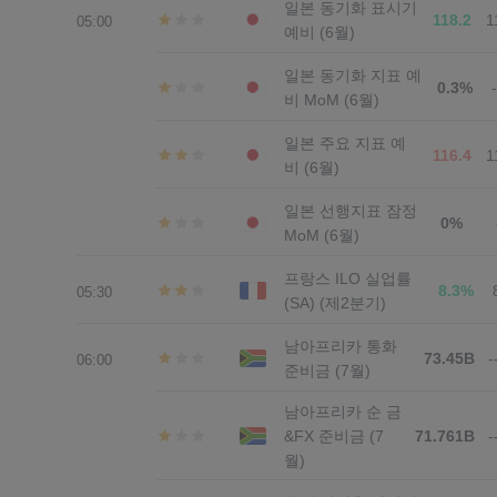
일본 동기화 표시기
118.2
1
05:00
예비 (6월)
일본 동기화 지표 예
0.3%
비 MoM (6월)
일본 주요 지표 예
116.4
1
비 (6월)
일본 선행지표 잠정
0%
MoM (6월)
프랑스 ILO 실업률
8.3%
05:30
(SA) (제2분기)
남아프리카 통화
73.45B
-
06:00
준비금 (7월)
남아프리카 순 금
&FX 준비금 (7
71.761B
-
월)