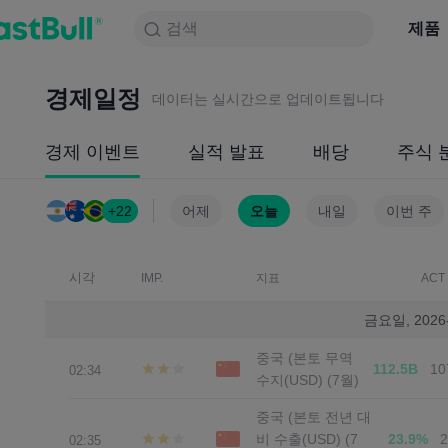
검색
검색
제품
차트
제품
NULL_CELL
뉴스
전략
대회
경제일정
데이터는 실시간으로 업데이트됩니다
경제 이벤트
실적 발표
배당
주식 
+22
어제
오늘
내일
이번 주
시각
IMP.
지표
ACT
금요일, 2026-
중국 (본토 무역
112.5B
10
02:34
수지(USD) (7월)
중국 (본토 전년 대
비 수출(USD) (7
23.9%
02:35