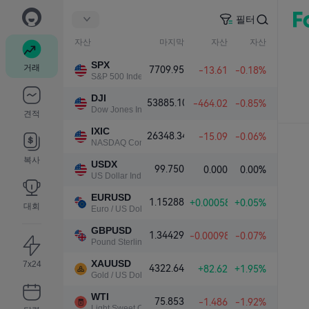
필터
자산
마지막
자산
자산
SPX
거래
7709.95
-13.61
-0.18%
S&P 500 Index
DJI
53885.10
-464.02
-0.85%
Dow Jones Industrial Average
견적
IXIC
26348.34
-15.09
-0.06%
NASDAQ Composite Index
복사
USDX
99.750
0.000
0.00%
US Dollar Index
EURUSD
1.15288
+0.00058
+0.05%
대회
Euro / US Dollar
GBPUSD
1.34429
-0.00098
-0.07%
Pound Sterling / US Dollar
XAUUSD
7x24
4322.64
+82.62
+1.95%
Gold / US Dollar
WTI
75.853
-1.486
-1.92%
Light Sweet Crude Oil