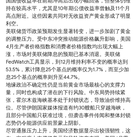
国国债收益率在前期冲高后出现小幅回落，但整体仍维
持在较高水平，尤其是10年期公债收益率曾触及11个月
高点附近。这些因素共同对无收益资产黄金形成了明显
利空。
美联储货币政策预期发生显著转变，进一步加剧了黄金
的调整压力。受中东冲突推动能源价格飙升影响，美国
4月生产者价格指数和消费者价格指数均出现大幅上
涨，市场对美联储降息的预期已基本消退。美联储
FedWatch工具显示，到12月维持利率不变的概率达到
53.5%，累计降息25个基点的概率仅为1.7%，而至少加
息25个基点的概率则升至44.7%。
地缘政治不确定性仍是当前黄金市场最核心的支撑力
量，同时也构成了潜在的下行风险。中东局势持续紧
张，霍尔木兹海峡基本处于封锁状态，导致油价维持高
位。尽管伊朗国家媒体报道有约30艘船只穿越海峡，
且部分中国船只获准过境，但袭击事件传闻和整体封锁
态势仍令能源供应前景蒙上阴影。
尽管通胀压力上升，美国经济数据显示出较强韧性，这