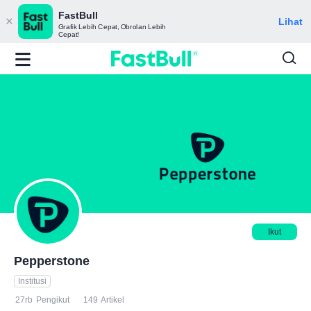
FastBull
Lihat
Grafik Lebih Cepat, Obrolan Lebih
Cepat!
Ikut
Pepperstone
Institusi
27rb
Pengikut
149
Artikel