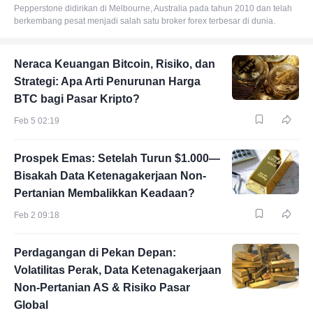
Pepperstone didirikan di Melbourne, Australia pada tahun 2010 dan telah
berkembang pesat menjadi salah satu broker forex terbesar di dunia.
Neraca Keuangan Bitcoin, Risiko, dan
Strategi: Apa Arti Penurunan Harga
BTC bagi Pasar Kripto?
Feb 5 02:19
Prospek Emas: Setelah Turun $1.000—
Bisakah Data Ketenagakerjaan Non-
Pertanian Membalikkan Keadaan?
Feb 2 09:18
Perdagangan di Pekan Depan:
Volatilitas Perak, Data Ketenagakerjaan
Non-Pertanian AS & Risiko Pasar
Global