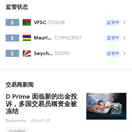
监管状态
VFSC
700238
B
监管中
Mauritius FSC
C119023907
B
监管中
Seychelles FSA
SD090
B
监管中
交易商新闻
D Prime 面临新的出金投
诉，多国交易员稱资金被
冻结
Brokersview ·
2026-07-29
诈骗警报