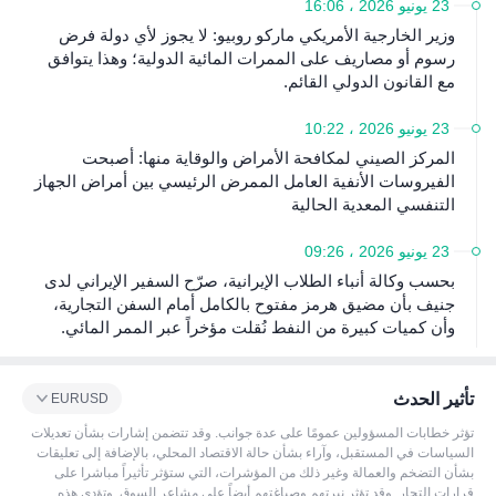
23 يونيو 2026 ، 16:06
وزير الخارجية الأمريكي ماركو روبيو: لا يجوز لأي دولة فرض
رسوم أو مصاريف على الممرات المائية الدولية؛ وهذا يتوافق
مع القانون الدولي القائم.
23 يونيو 2026 ، 10:22
المركز الصيني لمكافحة الأمراض والوقاية منها: أصبحت
الفيروسات الأنفية العامل الممرض الرئيسي بين أمراض الجهاز
التنفسي المعدية الحالية
23 يونيو 2026 ، 09:26
بحسب وكالة أنباء الطلاب الإيرانية، صرّح السفير الإيراني لدى
جنيف بأن مضيق هرمز مفتوح بالكامل أمام السفن التجارية،
وأن كميات كبيرة من النفط نُقلت مؤخراً عبر الممر المائي.
تأثير الحدث
EURUSD
تؤثر خطابات المسؤولين عمومًا على عدة جوانب. وقد تتضمن إشارات بشأن تعديلات
السياسات في المستقبل، وآراء بشأن حالة الاقتصاد المحلي، بالإضافة إلى تعليقات
بشأن التضخم والعمالة وغير ذلك من المؤشرات، التي ستؤثر تأثيراً مباشرا على
قرارات التجار. وقد تؤثر نبرتهم وصياغتهم أيضاً على مشاعر السوق. وتؤدي هذه