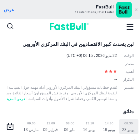
FastBull
عرض
Faster Charts, Chat Faster！
لين يتحدث كبير الاقتصاديين في البنك المركزي الأوروبي
الوقت
22 مايو 2026 ، 06:15 (UTC +0)
مصدر
--
أهمية
التكرار
--
تفسير
تُقدم خطابات مسؤولي البنك المركزي الأوروبي أدلة مهمة حول السياسة ا
لنقدية للبنك المركزي الأوروبي، وقد يناقش المسؤولون أسعار الفائدة وس
ياسة التيسير الكمي وخطط شراء الأصول وأدوات السياسة ا
عرض المزيد
لنقدية الأخرى، وما إلى ذلك. وقد يقومون أيضا بإجراء تحليلات متعمقة لاقت
صاد منطقة اليورو، بما في ذلك التضخم والتوظيف والنمو والعوامل الاقتص
دقائق
ادية الأخرى. وقد تؤدي هذه الخطابات إلى تقلبات في الأسواق المالية، خاص
ة عندما يتم تفسير القرائن المتعلقة بالسياسة النقدية على أنها تغييرات مح
09:00
12:00
08:00
13:10
14:30
08:30
تملة في السياسة. وعادة ما يقوم المشاركون في السوق بتعديل توقعات
سياستهم استناداً إلى المعلومات المقدمة في الخطابات التي يدلي بها الم
سؤولون.