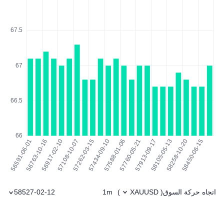
اتجاه حركة السوق
1m
58527-02-12
)
XAUUSD
(