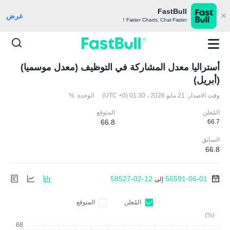
FastBull
عرض
Faster Charts, Chat Faster！
أستراليا معدل المشاركة في التوظيف (معدل موسميا)
(أبريل)
وقت الاصدار:
21 مايو 2026 ، 01:30 (UTC +0)
الوحدة:
%
المُعلن
المتوقع
66.8
66.7
السابق
66.8
58527-02-12
56591-06-01
إلى
المُعلن
المتوقع
(%)