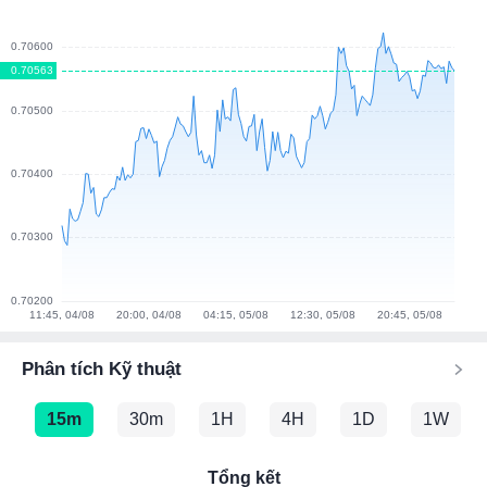
Phân tích Kỹ thuật
15m
30m
1H
4H
1D
1W
Tổng kết