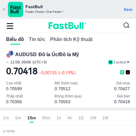
FastBull
Xem
Faster Charts, Chat Faster！
Biểu đồ
Tin tức
Phân tích Kỹ thuật
AUDUSD
Đô la Úc/Đô la Mỹ
--
12:08, 06/08
(UTC+3)
FastBull
0.70418
-0.00135
(
-0.19%
)
Cao nhất
Mở (hôm nay)
Giá mua
0.70599
0.70512
0.70427
Thấp nhất
Đóng (hôm qua)
Giá bán
0.70356
0.70553
0.70418
Lưu ý: đơn vị tiền tệ ()
1m
5m
15m
30m
1h
4h
1D
1W
1M