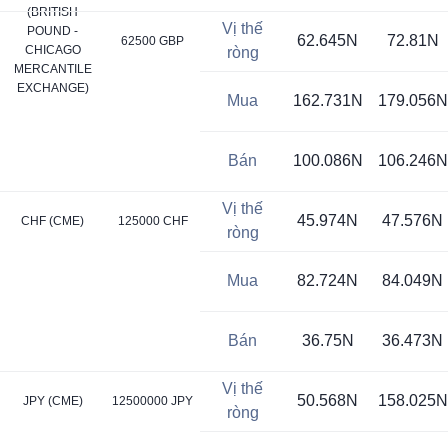
(BRITISH
Vị thế
POUND -
62.645N
72.81N
62500 GBP
CHICAGO
ròng
MERCANTILE
EXCHANGE)
Mua
162.731N
179.056N
Bán
100.086N
106.246N
Vị thế
45.974N
47.576N
CHF (CME)
125000 CHF
ròng
Mua
82.724N
84.049N
Bán
36.75N
36.473N
Vị thế
50.568N
158.025N
JPY (CME)
12500000 JPY
ròng