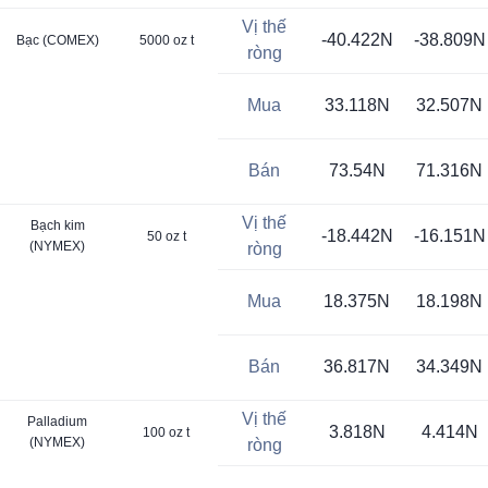
Vị thế
NZD
-40.422N
-38.809N
Bạc (COMEX)
5000 oz t
ròng
GBP
Mua
33.118N
32.507N
GBP (CME)
Bán
73.54N
71.316N
Vị thế
Bạch kim
WTI
-18.442N
-16.151N
50 oz t
(NYMEX)
ròng
WTI (ICE)
Mua
18.375N
18.198N
UNG
Bán
36.817N
34.349N
Vị thế
E-mini Gas
Palladium
3.818N
4.414N
100 oz t
(NYMEX)
(NYMEX)
ròng