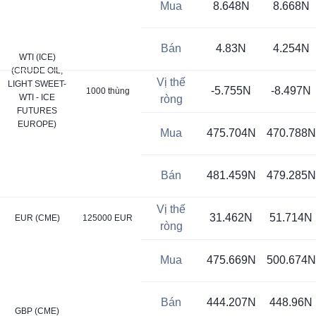
Mua
8.648N
8.668N
Bán
4.83N
4.254N
WTI (ICE)
(CRUDE OIL,
Vị thế
LIGHT SWEET-
-5.755N
-8.497N
1000 thùng
WTI - ICE
ròng
FUTURES
EUROPE)
Mua
475.704N
470.788N
Bán
481.459N
479.285N
Vị thế
31.462N
51.714N
EUR (CME)
125000 EUR
ròng
Mua
475.669N
500.674N
Bán
444.207N
448.96N
GBP (CME)