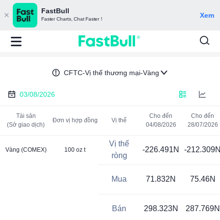
CME
Bạch kim
FastBull
Xem
Faster Charts, Chat Faster！
LME
Palladium
EUR
CFTC-Vị thế thương mại-Vàng
AUD
03/08/2026
Tài sản
Cho đến
Cho đến
CAD
Đơn vị hợp đồng
Vị thế
(Sở giao dịch)
04/08/2026
28/07/2026
Vị thế
JPY
-226.491N
-212.309
Vàng (COMEX)
100 oz t
ròng
MXN
Mua
71.832N
75.46N
CHF
Bán
298.323N
287.769N