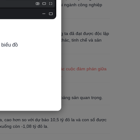
kỹ sư khai khoáng tiếp theo, khi ngành công nghiệp
nguồn nhân lực tốt nghiệp.
 về ngành khai thác mỏ: "Chúng ta đã đạt được độc lập
 về kinh tế. Hoa Kỳ phải khai thác, tinh chế và sản
 biểu đồ

hi các quan chức Mỹ cho biết các cuộc đàm phán giữa
ến ​​sẽ sớm đạt được thỏa thuận.
la cho ba công ty khai thác khoáng sản quan trọng.
la, cao hơn so với dự báo 10,5 tỷ đô la và con số được
xuống còn -1,08 tỷ đô la.