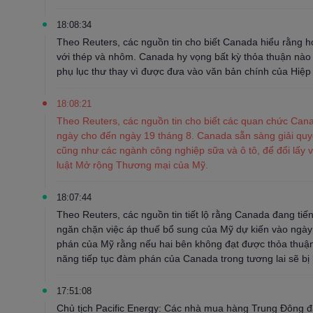
18:08:34
Theo Reuters, các nguồn tin cho biết Canada hiểu rằng 
với thép và nhôm. Canada hy vọng bất kỳ thỏa thuận nào
phụ lục thư thay vì được đưa vào văn bản chính của Hi
18:08:21
Theo Reuters, các nguồn tin cho biết các quan chức Ca
ngày cho đến ngày 19 tháng 8. Canada sẵn sàng giải quyế
cũng như các ngành công nghiệp sữa và ô tô, để đổi lấy 
luật Mở rộng Thương mại của Mỹ.
18:07:44
Theo Reuters, các nguồn tin tiết lộ rằng Canada đang ti
ngăn chặn việc áp thuế bổ sung của Mỹ dự kiến ​​vào ngà
phán của Mỹ rằng nếu hai bên không đạt được thỏa thuận 
năng tiếp tục đàm phán của Canada trong tương lai sẽ bị
17:51:08
Chủ tịch Pacific Energy: Các nhà mua hàng Trung Đông đ