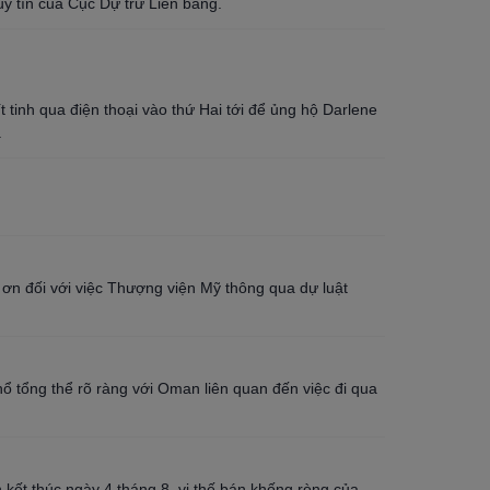
uy tín của Cục Dự trữ Liên bang.
inh qua điện thoại vào thứ Hai tới để ủng hộ Darlene
.
 ơn đối với việc Thượng viện Mỹ thông qua dự luật
ổ tổng thể rõ ràng với Oman liên quan đến việc đi qua
kết thúc ngày 4 tháng 8, vị thế bán khống ròng của