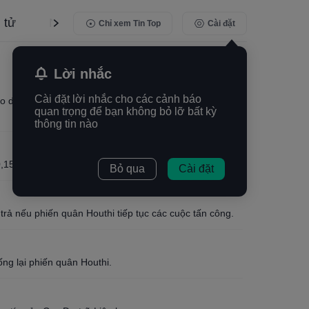
 tử
Ngân hàng trung ương
Cập nhật về Trum
Chỉ xem Tin Top
Cài đặt
Lời nhắc
Cài đặt lời nhắc cho các cảnh báo
eo dữ liệu của HTX Market, Bitcoin đã phục hồi và vượt
quan trọng để bạn không bỏ lỡ bất kỳ
thông tin nào
0,15% so với tháng trước.
Bỏ qua
Cài đặt
ả nếu phiến quân Houthi tiếp tục các cuộc tấn công.
g lại phiến quân Houthi.