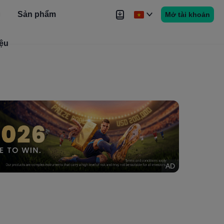
Sản phẩm
Mở tài khoản
iệu
Tin tức
Tín hiệu
Thêm
AD