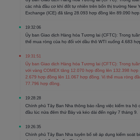
các nhà đầu cơ khí đốt tự nhiên trên bốn thị trường New
Exchange (ICE) đã tăng 28.093 hợp đồng lên 89.090 hợp
19:32:06
Ủy ban Giao dịch Hàng hóa Tương lai (CFTC): Trong tuần 
thế mua ròng của họ đối với dầu thô WTI xuống 4.683 h
19:31:51
Ủy ban Giao dịch Hàng hóa Tương lai (CFTC): Trong tuần 
với vàng COMEX tăng 12.070 hợp đồng lên 132.398 hợp 
2.679 hợp đồng lên 11.067 hợp đồng. Vị thế mua ròng đ
77.796 hợp đồng.
19:28:28
Chính phủ Tây Ban Nha thông báo rằng việc kiểm tra hộ c
đầu lúc nửa đêm thứ Bảy và kéo dài đến ngày 7 tháng 9.
19:26:35
Chính phủ Tây Ban Nha tuyên bố sẽ áp dụng kiểm soát biê