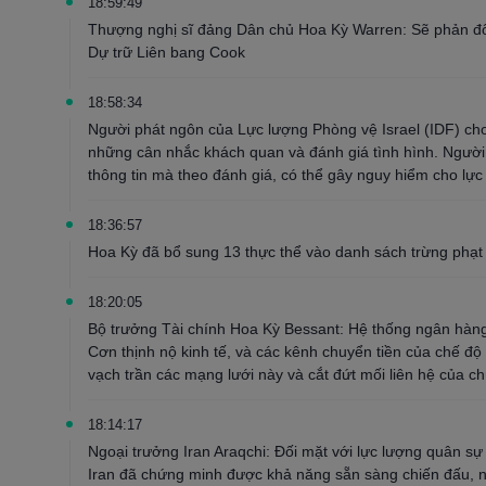
18:59:49
Thượng nghị sĩ đảng Dân chủ Hoa Kỳ Warren: Sẽ phản đ
Dự trữ Liên bang Cook
18:58:34
Người phát ngôn của Lực lượng Phòng vệ Israel (IDF) cho
những cân nhắc khách quan và đánh giá tình hình. Ngườ
thông tin mà theo đánh giá, có thể gây nguy hiểm cho lực
18:36:57
Hoa Kỳ đã bổ sung 13 thực thể vào danh sách trừng phạt 
18:20:05
Bộ trưởng Tài chính Hoa Kỳ Bessant: Hệ thống ngân hàn
Cơn thịnh nộ kinh tế, và các kênh chuyển tiền của chế độ 
vạch trần các mạng lưới này và cắt đứt mối liên hệ của ch
18:14:17
Ngoại trưởng Iran Araqchi: Đối mặt với lực lượng quân sự
Iran đã chứng minh được khả năng sẵn sàng chiến đấu, 