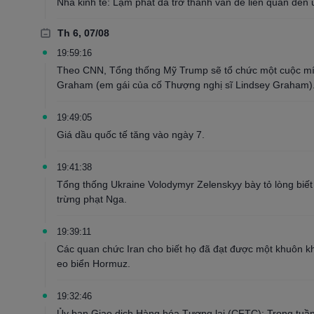
Nhà kinh tế: Lạm phát đã trở thành vấn đề liên quan đến 
Th 6, 07/08
19:59:16
Theo CNN, Tổng thống Mỹ Trump sẽ tổ chức một cuộc mít t
Graham (em gái của cố Thượng nghị sĩ Lindsey Graham)
19:49:05
Giá dầu quốc tế tăng vào ngày 7.
19:41:38
Tổng thống Ukraine Volodymyr Zelenskyy bày tỏ lòng biết
trừng phạt Nga.
19:39:11
Các quan chức Iran cho biết họ đã đạt được một khuôn kh
eo biển Hormuz.
19:32:46
Ủy ban Giao dịch Hàng hóa Tương lai (CFTC): Trong tuần 