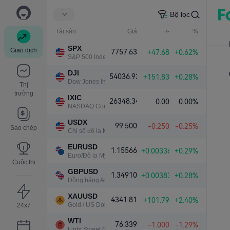
Bộ lọc
Tài sản
Giá
+/-
%
SPX
Giao dịch
7757.63
+47.68
+0.62%
S&P 500 Index
DJI
54036.93
+151.83
+0.28%
Dow Jones Industrial Average
Thị
trường
IXIC
26348.34
0.00
0.00%
NASDAQ Composite Index
USDX
99.500
-0.250
-0.25%
Sao chép
Chỉ số đô la Mỹ
EURUSD
1.15566
+0.00336
+0.29%
Euro/Đô la Mỹ
Cuộc thi
GBPUSD
1.34910
+0.00383
+0.28%
Đồng bảng Anh/Đô la Mỹ
XAUUSD
4341.81
+101.79
+2.40%
Gold / US Dollar
24x7
WTI
76.339
-1.000
-1.29%
Light Sweet Crude Oil