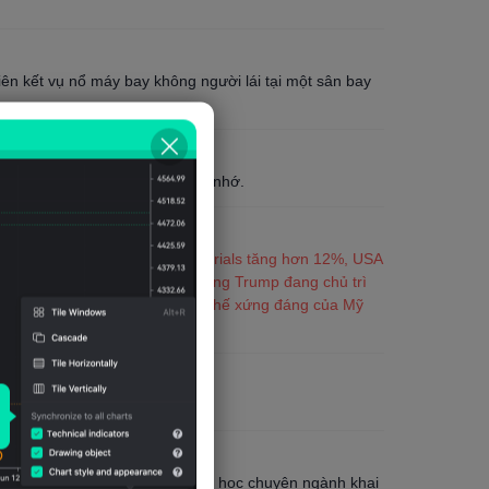
iên kết vụ nổ máy bay không người lái tại một sân bay
àm phán liên quan đến bản ghi nhớ.
tiếp tục tăng mạnh, với MP Materials tăng hơn 12%, USA
uels tăng hơn 9%. Về tin tức, ông Trump đang chủ trì
ố: "Chúng ta đang giành lại vị thế xứng đáng của Mỹ
trị giá 3 tỷ đô la.
cho các trường cao đẳng và đại học chuyên ngành khai