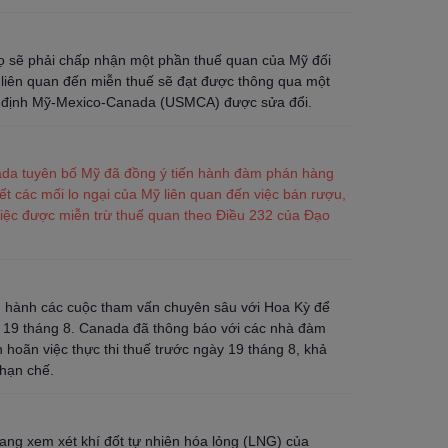
họ sẽ phải chấp nhận một phần thuế quan của Mỹ đối
 liên quan đến miễn thuế sẽ đạt được thông qua một
ệp định Mỹ-Mexico-Canada (USMCA) được sửa đổi.
nada tuyên bố Mỹ đã đồng ý tiến hành đàm phán hàng
t các mối lo ngại của Mỹ liên quan đến việc bán rượu,
việc được miễn trừ thuế quan theo Điều 232 của Đạo
ến hành các cuộc tham vấn chuyên sâu với Hoa Kỳ để
y 19 tháng 8. Canada đã thông báo với các nhà đàm
hoãn việc thực thi thuế trước ngày 19 tháng 8, khả
 hạn chế.
ang xem xét khí đốt tự nhiên hóa lỏng (LNG) của