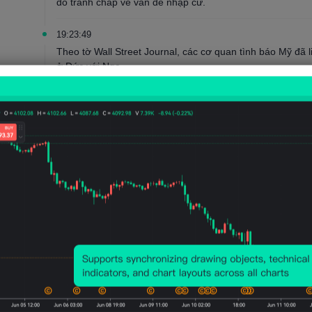
do tranh chấp về vấn đề nhập cư.
19:23:49
Theo tờ Wall Street Journal, các cơ quan tình báo Mỹ đã l
ở Đức với Nga.
19:22:20
Tổng thống Iran: Iran không nhượng bộ trong các cuộc đ
19:21:20
Cổ phiếu các công ty khai thác đất hiếm niêm yết tại Mỹ 
Rare Earth and Critical Metals tăng hơn 11%, và Energy F
cuộc họp bàn tròn về ngành khai thác mỏ của Mỹ, tuyên b
với tư cách là một siêu cường khoáng sản toàn cầu."
19:21:01
Tổng thống Mỹ Trump: Công bố một loạt dự án khai thác mỏ 
19:19:34
Tổng thống Mỹ Trump: 100 triệu đô la sẽ được cung cấp 