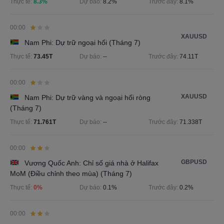
Thực tế:
8.3%
Dự báo:
8.2%
Trước đây:
8.1%
00:00
XAUUSD
Nam Phi: Dự trữ ngoại hối (Tháng 7)
Thực tế:
73.45T
Dự báo:
--
Trước đây:
74.11T
00:00
XAUUSD
Nam Phi: Dự trữ vàng và ngoại hối ròng
(Tháng 7)
Thực tế:
71.761T
Dự báo:
--
Trước đây:
71.338T
00:00
GBPUSD
Vương Quốc Anh: Chỉ số giá nhà ở Halifax
MoM (Điều chỉnh theo mùa) (Tháng 7)
Thực tế:
0%
Dự báo:
0.1%
Trước đây:
0.2%
00:00