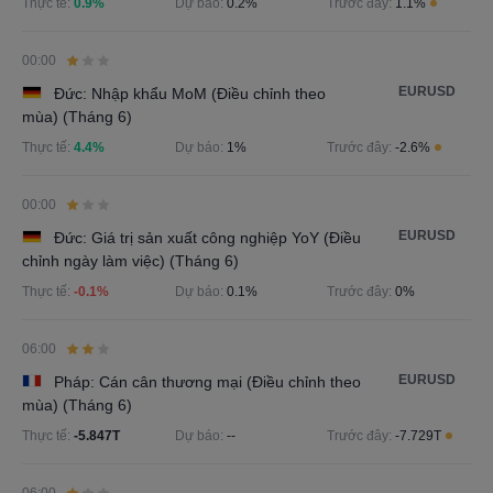
Thực tế:
0.9%
Dự báo:
0.2%
Trước đây:
1.1%
00:00
EURUSD
Đức: Nhập khẩu MoM (Điều chỉnh theo
mùa) (Tháng 6)
Thực tế:
4.4%
Dự báo:
1%
Trước đây:
-2.6%
00:00
EURUSD
Đức: Giá trị sản xuất công nghiệp YoY (Điều
chỉnh ngày làm việc) (Tháng 6)
Thực tế:
-0.1%
Dự báo:
0.1%
Trước đây:
0%
06:00
EURUSD
Pháp: Cán cân thương mại (Điều chỉnh theo
mùa) (Tháng 6)
Thực tế:
-5.847T
Dự báo:
--
Trước đây:
-7.729T