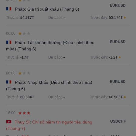
06:00
EURUSD
Pháp: Giá trị xuất khẩu (Tháng 6)
Thực tế:
54.537T
Dự báo:
--
Trước đây:
53.174T
06:00
EURUSD
Pháp: Tài khoản thường (Điều chỉnh theo
mùa) (Tháng 6)
Thực tế:
-1.4T
Dự báo:
--
Trước đây:
-1.2T
06:00
EURUSD
Pháp: Nhập khẩu (Điều chỉnh theo mùa)
(Tháng 6)
Thực tế:
60.384T
Dự báo:
--
Trước đây:
60.903T
16:00
USDCHF
Thụy Sĩ: Chỉ số niềm tin người tiêu dùng
(Tháng 7)