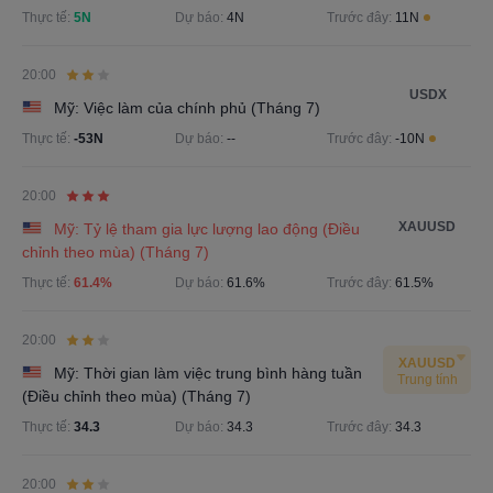
Thực tế:
5N
Dự báo:
4N
Trước đây:
11N
20:00
USDX
Mỹ: Việc làm của chính phủ (Tháng 7)
Thực tế:
-53N
Dự báo:
--
Trước đây:
-10N
20:00
XAUUSD
Mỹ: Tỷ lệ tham gia lực lượng lao động (Điều
chỉnh theo mùa) (Tháng 7)
Thực tế:
61.4%
Dự báo:
61.6%
Trước đây:
61.5%
20:00
XAUUSD
Mỹ: Thời gian làm việc trung bình hàng tuần
Trung tính
(Điều chỉnh theo mùa) (Tháng 7)
Thực tế:
34.3
Dự báo:
34.3
Trước đây:
34.3
20:00