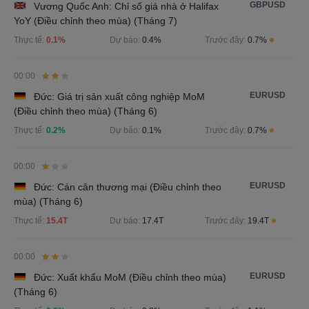
GBPUSD
Vương Quốc Anh: Chỉ số giá nhà ở Halifax
YoY (Điều chỉnh theo mùa) (Tháng 7)
Thực tế:
0.1%
Dự báo:
0.4%
Trước đây:
0.7%
00:00
EURUSD
Đức: Giá trị sản xuất công nghiệp MoM
(Điều chỉnh theo mùa) (Tháng 6)
Thực tế:
0.2%
Dự báo:
0.1%
Trước đây:
0.7%
00:00
EURUSD
Đức: Cán cân thương mại (Điều chỉnh theo
mùa) (Tháng 6)
Thực tế:
15.4T
Dự báo:
17.4T
Trước đây:
19.4T
00:00
EURUSD
Đức: Xuất khẩu MoM (Điều chỉnh theo mùa)
(Tháng 6)