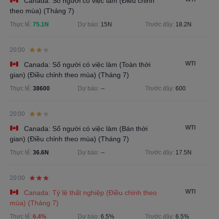
Canada: Số người có việc làm (Điều chỉnh
theo mùa) (Tháng 7)
Thực tế:
75.1N
Dự báo:
15N
Trước đây:
18.2N
20:00
WTI
Canada: Số người có việc làm (Toàn thời
gian) (Điều chỉnh theo mùa) (Tháng 7)
Thực tế:
38600
Dự báo:
--
Trước đây:
600
20:00
WTI
Canada: Số người có việc làm (Bán thời
gian) (Điều chỉnh theo mùa) (Tháng 7)
Thực tế:
36.6N
Dự báo:
--
Trước đây:
17.5N
20:00
WTI
Canada: Tỷ lệ thất nghiệp (Điều chỉnh theo
mùa) (Tháng 7)
Thực tế:
6.4%
Dự báo:
6.5%
Trước đây:
6.5%