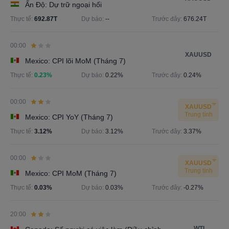
Ấn Độ: Dự trữ ngoại hối
Thực tế:
692.87T
Dự báo:
--
Trước đây:
676.24T
00:00
XAUUSD
Mexico: CPI lõi MoM (Tháng 7)
Thực tế:
0.23%
Dự báo:
0.22%
Trước đây:
0.24%
00:00
XAUUSD
Trung tính
Mexico: CPI YoY (Tháng 7)
Thực tế:
3.12%
Dự báo:
3.12%
Trước đây:
3.37%
00:00
XAUUSD
Trung tính
Mexico: CPI MoM (Tháng 7)
Thực tế:
0.03%
Dự báo:
0.03%
Trước đây:
-0.27%
20:00
WTI