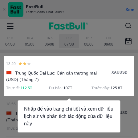
FastBull
Xem
Faster Charts, Chat Faster！
Th 3
Th 4
Th 5
Th 6
Th 7
CN
04/08
05/08
06/08
07/08
08/08
09/08
13:40
XAUUSD
Trung Quốc Đại Lục: Cán cân thương mại
(USD) (Tháng 7)
Thực tế:
112.5T
Dự báo:
107T
Trước đây:
125.8T
18:56
Nhấp để vào trang chi tiết và xem dữ liệu
XAUUSD
Trung Quốc Đại Lục: Xuất khẩu YoY (USD)
lịch sử và phân tích tác động của dữ liệu
(Tháng 7)
này
Thực tế:
23.9%
Dự báo:
22.1%
Trước đây:
27%