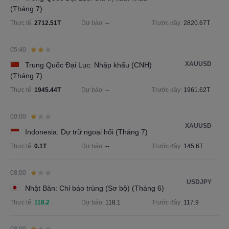
(Tháng 7)
Thực tế:
2712.51T
Dự báo:
--
Trước đây:
2820.67T
05:40
XAUUSD
Trung Quốc Đại Lục: Nhập khẩu (CNH)
(Tháng 7)
Thực tế:
1945.44T
Dự báo:
--
Trước đây:
1961.62T
00:00
XAUUSD
Indonesia: Dự trữ ngoại hối (Tháng 7)
Thực tế:
0.1T
Dự báo:
--
Trước đây:
145.6T
08:00
USDJPY
Nhật Bản: Chỉ báo trùng (Sơ bộ) (Tháng 6)
Thực tế:
118.2
Dự báo:
118.1
Trước đây:
117.9