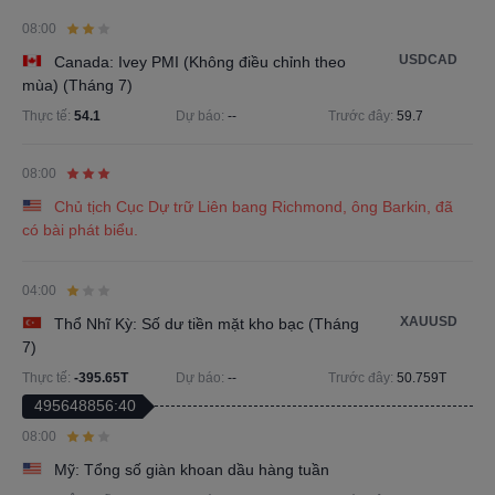
08:00
USDCAD
Canada: Ivey PMI (Không điều chỉnh theo
mùa) (Tháng 7)
Thực tế:
54.1
Dự báo:
--
Trước đây:
59.7
08:00
Chủ tịch Cục Dự trữ Liên bang Richmond, ông Barkin, đã
có bài phát biểu.
04:00
XAUUSD
Thổ Nhĩ Kỳ: Số dư tiền mặt kho bạc (Tháng
7)
Thực tế:
-395.65T
Dự báo:
--
Trước đây:
50.759T
495648856:40
08:00
Mỹ: Tổng số giàn khoan dầu hàng tuần