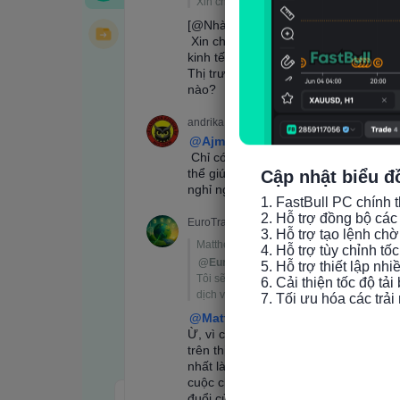
Cập nhật biểu đ
1. FastBull PC chính t
2. Hỗ trợ đồng bộ các 
3. Hỗ trợ tạo lệnh chờ
4. Hỗ trợ tùy chỉnh tố
5. Hỗ trợ thiết lập nh
6. Cải thiện tốc độ tải
7. Tối ưu hóa các trả