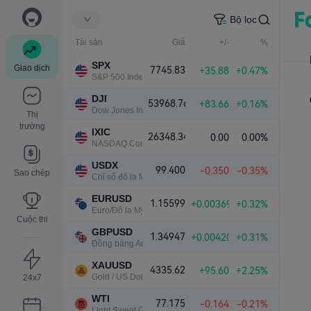
Bộ lọc
Tài sản
Giá
+/-
%
SPX
Giao dịch
7745.83
+35.88
+0.47%
S&P 500 Index
DJI
53968.76
+83.66
+0.16%
Dow Jones Industrial Average
Thị
trường
IXIC
26348.34
0.00
0.00%
NASDAQ Composite Index
USDX
99.400
-0.350
-0.35%
Sao chép
Chỉ số đô la Mỹ
EURUSD
1.15599
+0.00369
+0.32%
Euro/Đô la Mỹ
Cuộc thi
GBPUSD
1.34947
+0.00420
+0.31%
Đồng bảng Anh/Đô la Mỹ
XAUUSD
4335.62
+95.60
+2.25%
Gold / US Dollar
24x7
WTI
77.175
-0.164
-0.21%
Light Sweet Crude Oil