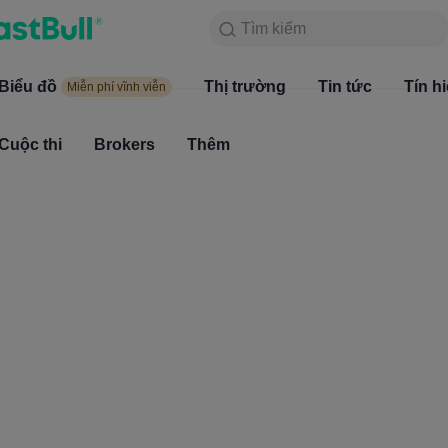
Tìm kiếm
Tìm kiếm
Sản phẩm
Biểu đồ
Biểu đồ
Thị trường
Tin tức
Thị trường
Tín h
Miễn phí vĩnh viễn
Miễn phí vĩnh viễn
Cuộc thi
Brokers
Thêm
Cuộc thi
Brokers