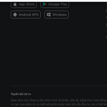
Tuyên bố rủi ro
Giao dịch các công cụ tài chính như cổ phiếu, tiền tệ, hàng hóa, hợp đồng t
ro cao, bao gồm rủi ro mất một phần hoặc toàn bộ vốn đầu tư, và có thể k