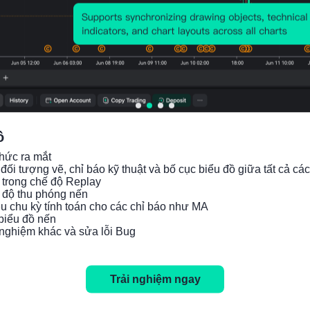
ồ
hức ra mắt

đối tượng vẽ, chỉ báo kỹ thuật và bố cục biểu đồ giữa tất cả các
 trong chế độ Replay

c độ thu phóng nến

iều chu kỳ tính toán cho các chỉ báo như MA

 biểu đồ nến

Copyright © 2026 FastBull Ltd
i nghiệm khác và sửa lỗi Bug
728 RM B 7/F GEE LOK IND BLDG NO 34 HUNG TO RD KWUN TONG
KLN HONG KONG
Trải nghiệm ngay