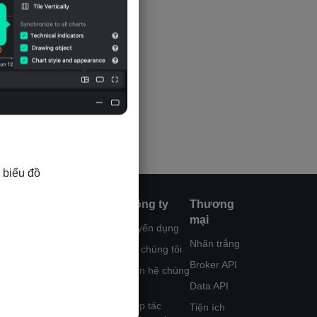
 biểu đồ

Sản phẩm
Chức năng
Công ty
Thương
mại
Biểu đồ
Thị trường
Tuyển dụng
Nhãn trắng
Trò chuyện
Sao chép
Về chúng tôi
giao dịch
Broker API
Q&A cùng
Liên hệ chúng
chuyên gia
Tín hiệu mới
tôi
Data API
nhất
Bộ lọc
Hợp tác
Tiện ích