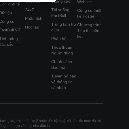
Cuộc thi
quảng cáo
Website
Lịch kinh tế
24x7
Tải xuống
Công cụ thiết
Dữ liệu
FastBull
kế Poster
Phân tích
Công cụ
Trung tâm trợ
Chương trình
Học tập
FastBull VIP
giúp
Tiếp thị Liên
kết
Tính năng
Phản hồi
đặc sắc
Thỏa thuận
Người dùng
Chính sách
Bảo mật
Tuyên bố bảo
vệ thông tin
cá nhân
ương lai, trái phiếu, quỹ hoặc tiền kỹ thuật số tiềm ẩn mức độ rủi
hông phù hợp với mọi nhà đầu tư.