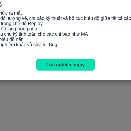
ồ
hức ra mắt

đối tượng vẽ, chỉ báo kỹ thuật và bố cục biểu đồ giữa tất cả các
 trong chế độ Replay

c độ thu phóng nến

iều chu kỳ tính toán cho các chỉ báo như MA

 biểu đồ nến

i nghiệm khác và sửa lỗi Bug
Trải nghiệm ngay