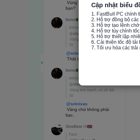
Cập nhật biểu đ
1. FastBull PC chính t
2. Hỗ trợ đồng bộ các 
3. Hỗ trợ tạo lệnh chờ
4. Hỗ trợ tùy chỉnh tố
5. Hỗ trợ thiết lập nh
6. Cải thiện tốc độ tải
7. Tối ưu hóa các trả