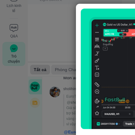
Lịch kinh
tế
Q&A
Trò
chuyện