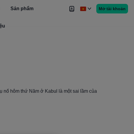
Sản phẩm
Mở tài khoản
iệu
Tin tức
Tín hiệu
Thêm
vụ nổ hôm thứ Năm ở Kabul là một sai lầm của