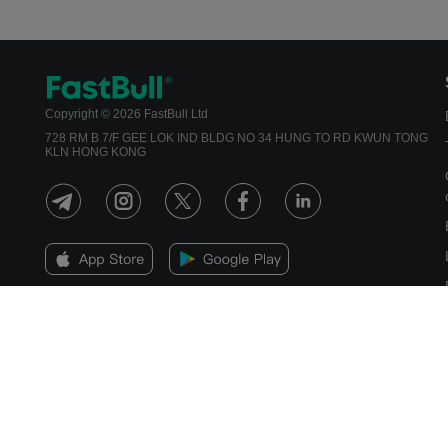
Copyright © 2026 FastBull Ltd
728 RM B 7/F GEE LOK IND BLDG NO 34 HUNG TO RD KWUN TONG
KLN HONG KONG