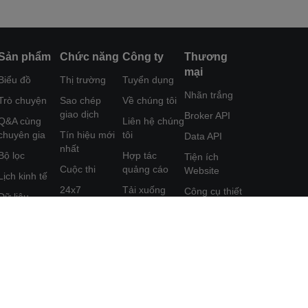
Sản phẩm
Chức năng
Công ty
Thương
mại
Biểu đồ
Thị trường
Tuyển dụng
Nhãn trắng
Trò chuyện
Sao chép
Về chúng tôi
giao dịch
Broker API
Q&A cùng
Liên hệ chúng
chuyên gia
Tín hiệu mới
tôi
Data API
nhất
Bộ lọc
Hợp tác
Tiện ích
Cuộc thi
quảng cáo
Website
Lịch kinh tế
24x7
Tải xuống
Công cụ thiết
Dữ liệu
FastBull
kế Poster
Phân tích
Công cụ
Trung tâm trợ
Chương trình
Học tập
FastBull VIP
giúp
Tiếp thị Liên
kết
Tính năng
Phản hồi
đặc sắc
Thỏa thuận
Người dùng