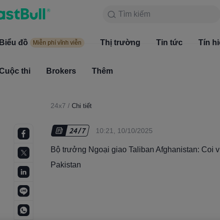
Tìm kiếm
Tìm kiếm
Sản phẩm
Biểu đồ
Biểu đồ
Thị trường
Tin tức
Thị trường
Tín h
Miễn phí vĩnh viễn
Miễn phí vĩnh viễn
Cuộc thi
Brokers
Thêm
Cuộc thi
Brokers
24x7
/
Chi tiết
10:21, 10/10/2025
Bộ trưởng Ngoại giao Taliban Afghanistan: Coi 
Pakistan