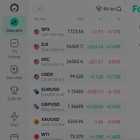
Bộ lọc
Tài sản
Giá
+/-
%
SPX
Giao dịch
7723.56
-12.97
-0.17%
S&P 500 Index
DJI
54349.12
+263.24
+0.49%
Dow Jones Industrial Average
Thị
trường
IXIC
26363.43
-221.57
-0.83%
NASDAQ Composite Index
USDX
99.620
+0.130
+0.13%
Sao chép
Chỉ số đô la Mỹ
EURUSD
1.15403
-0.00111
-0.10%
Euro/Đô la Mỹ
Cuộc thi
GBPUSD
1.34695
+0.00038
+0.03%
Đồng bảng Anh/Đô la Mỹ
XAUUSD
4245.96
-1.65
-0.04%
Gold / US Dollar
24x7
WTI
75.370
+1.098
+1.48%
Light Sweet Crude Oil