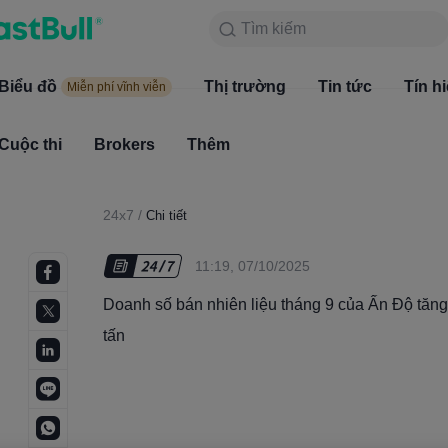
Tìm kiếm
Tìm kiếm
Sản phẩm
Biểu đồ
Biểu đồ
Thị trường
Tin tức
Thị trường
Tín h
Miễn phí vĩnh viễn
Miễn phí vĩnh viễn
Cuộc thi
Brokers
Thêm
Cuộc thi
Brokers
24x7
/
Chi tiết
11:19, 07/10/2025
Doanh số bán nhiên liệu tháng 9 của Ấn Độ tăng 
tấn