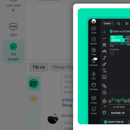
Lịch kinh
tế
Q&A
Trò
chuyện