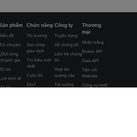
Sản phẩm
Chức năng
Công ty
Thương
mại
Biểu đồ
Thị trường
Tuyển dụng
Nhãn trắng
Trò chuyện
Sao chép
Về chúng tôi
giao dịch
Broker API
Q&A cùng
Liên hệ chúng
chuyên gia
Tín hiệu mới
tôi
Data API
nhất
Bộ lọc
Hợp tác
Tiện ích
Cuộc thi
quảng cáo
Website
Lịch kinh tế
24x7
Tải xuống
Công cụ thiết
Dữ liệu
FastBull
kế Poster
Phân tích
Công cụ
Trung tâm trợ
Chương trình
Học tập
FastBull VIP
giúp
Tiếp thị Liên
kết
Tính năng
Phản hồi
đặc sắc
Thỏa thuận
Người dùng