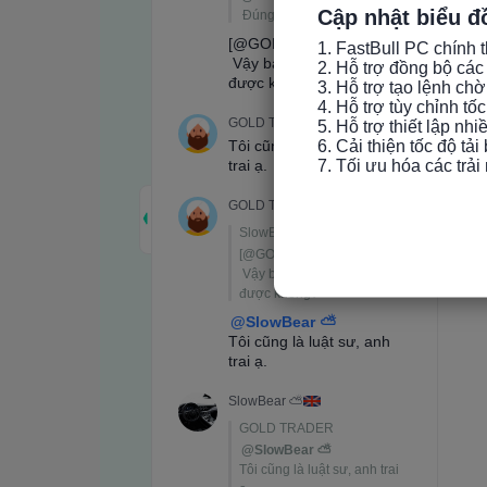
Cập nhật biểu đ
1. FastBull PC chính t
2. Hỗ trợ đồng bộ các 
3. Hỗ trợ tạo lệnh chờ
4. Hỗ trợ tùy chỉnh tố
5. Hỗ trợ thiết lập nh
6. Cải thiện tốc độ tải
7. Tối ưu hóa các trả