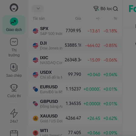
Bộ lọc
Tài sản
Giá
+/-
%
SPX
Giao dịch
7709.95
-13.61
-0.18%
S&P 500 Index
DJI
53885.10
-464.02
-0.85%
Dow Jones Industrial Average
Thị
trường
IXIC
26348.34
-15.09
-0.06%
NASDAQ Composite Index
USDX
99.790
+0.040
+0.04%
Sao chép
Chỉ số đô la Mỹ
EURUSD
1.15237
+0.00007
+0.01%
Euro/Đô la Mỹ
Cuộc thi
GBPUSD
1.34535
+0.00008
+0.01%
Đồng bảng Anh/Đô la Mỹ
XAUUSD
4266.47
+26.45
+0.62%
Gold / US Dollar
24x7
WTI
77.405
+0.066
+0.09%
Light Sweet Crude Oil