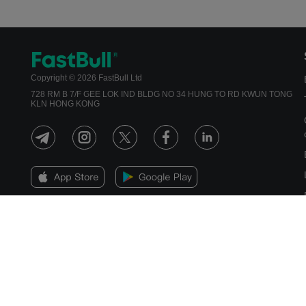
Copyright © 2026 FastBull Ltd
728 RM B 7/F GEE LOK IND BLDG NO 34 HUNG TO RD KWUN TONG
KLN HONG KONG