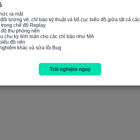
ồ
hức ra mắt

đối tượng vẽ, chỉ báo kỹ thuật và bố cục biểu đồ giữa tất cả các
 trong chế độ Replay

c độ thu phóng nến

iều chu kỳ tính toán cho các chỉ báo như MA

 biểu đồ nến

i nghiệm khác và sửa lỗi Bug
Trải nghiệm ngay