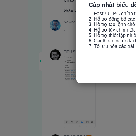
Cập nhật biểu đ
1. FastBull PC chính t
2. Hỗ trợ đồng bộ các 
3. Hỗ trợ tạo lệnh chờ
4. Hỗ trợ tùy chỉnh tố
5. Hỗ trợ thiết lập nh
6. Cải thiện tốc độ tải
7. Tối ưu hóa các trả