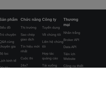
Sản phẩm
Chức năng
Công ty
Thương
mại
Biểu đồ
Thị trường
Tuyển dụng
Nhãn trắng
Trò chuyện
Sao chép
Về chúng tôi
giao dịch
Broker API
Q&A cùng
Liên hệ chúng
chuyên gia
Tín hiệu mới
tôi
Data API
nhất
Bộ lọc
Hợp tác
Tiện ích
Cuộc thi
quảng cáo
Website
Lịch kinh tế
24x7
Tải xuống
Công cụ thiết
Dữ liệu
FastBull
kế Poster
Phân tích
Công cụ
Trung tâm trợ
Chương trình
Học tập
FastBull VIP
giúp
Tiếp thị Liên
kết
Tính năng
Phản hồi
đặc sắc
Thỏa thuận
Người dùng