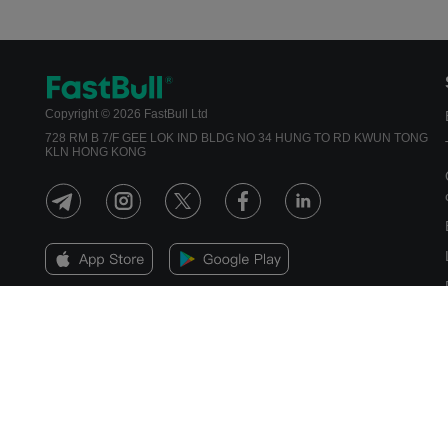
Copyright © 2026 FastBull Ltd
728 RM B 7/F GEE LOK IND BLDG NO 34 HUNG TO RD KWUN TONG
KLN HONG KONG