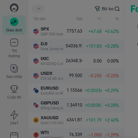
Bộ lọc
Tài sản
Giá
+/-
%
SPX
Giao dịch
7757.63
+47.68
+0.62%
S&P 500 Index
DJI
54036.93
+151.83
+0.28%
Dow Jones Industrial Average
Thị
trường
IXIC
26348.34
0.00
0.00%
NASDAQ Composite Index
USDX
99.500
-0.250
-0.25%
Sao chép
Chỉ số đô la Mỹ
EURUSD
1.15566
+0.00336
+0.29%
Euro/Đô la Mỹ
Cuộc thi
GBPUSD
1.34910
+0.00383
+0.28%
Đồng bảng Anh/Đô la Mỹ
XAUUSD
4341.81
+101.79
+2.40%
Gold / US Dollar
24x7
WTI
76.339
-1.000
-1.29%
Light Sweet Crude Oil