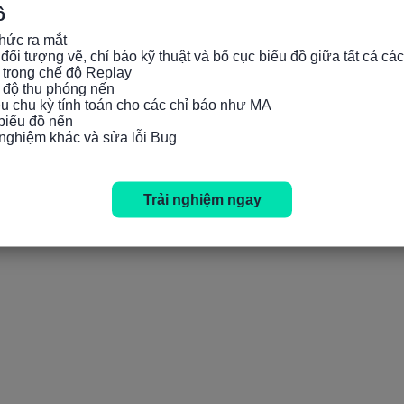
ồ
hức ra mắt

đối tượng vẽ, chỉ báo kỹ thuật và bố cục biểu đồ giữa tất cả các
 trong chế độ Replay

c độ thu phóng nến

iều chu kỳ tính toán cho các chỉ báo như MA

 biểu đồ nến

i nghiệm khác và sửa lỗi Bug
Trải nghiệm ngay