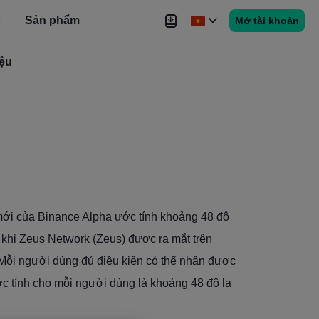
Sản phẩm
Mở tài khoản
iệu
Tin tức
Tín hiệu
Thêm
mới của Binance Alpha ước tính khoảng 48 đô
au khi Zeus Network (Zeus) được ra mắt trên
a. Mỗi người dùng đủ điều kiện có thể nhận được
ớc tính cho mỗi người dùng là khoảng 48 đô la