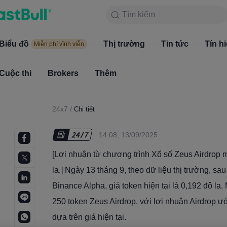
Tìm kiếm
Tìm kiếm
Sản phẩm
Biểu đồ
Biểu đồ
Thị trường
Tin tức
Thị trường
Tín h
Miễn phí vĩnh viễn
Miễn phí vĩnh viễn
Cuộc thi
Brokers
Thêm
Cuộc thi
Brokers
24x7
/
Chi tiết
14:08, 13/09/2025
[Lợi nhuận từ chương trình Xổ số Zeus Airdrop 
la.] Ngày 13 tháng 9, theo dữ liệu thị trường, s
Binance Alpha, giá token hiện tại là 0,192 đô l
250 token Zeus Airdrop, với lợi nhuận Airdrop ư
dựa trên giá hiện tại.