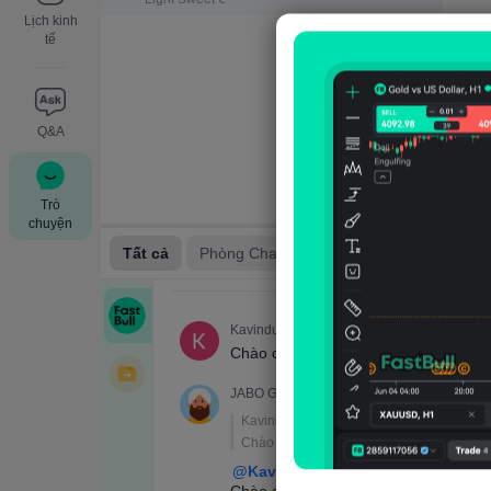
Lịch kinh
tế
Q&A
Trò
chuyện