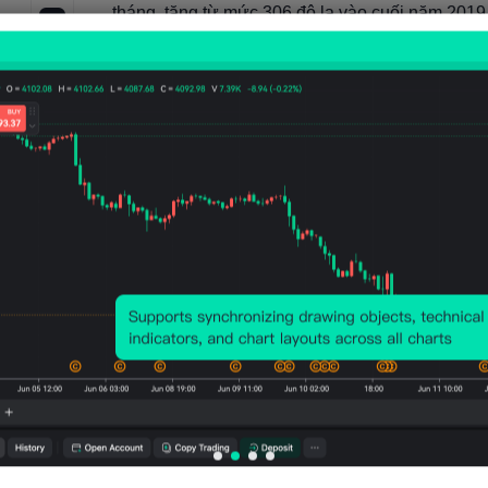
tháng, tăng từ mức 306 đô la vào cuối năm 2019,
là 472 đô la mỗi tháng.