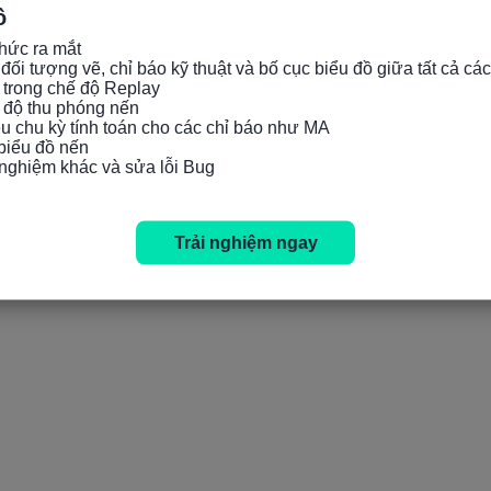
ồ
hức ra mắt

đối tượng vẽ, chỉ báo kỹ thuật và bố cục biểu đồ giữa tất cả các
 trong chế độ Replay

c độ thu phóng nến

iều chu kỳ tính toán cho các chỉ báo như MA

 biểu đồ nến

i nghiệm khác và sửa lỗi Bug
Trải nghiệm ngay