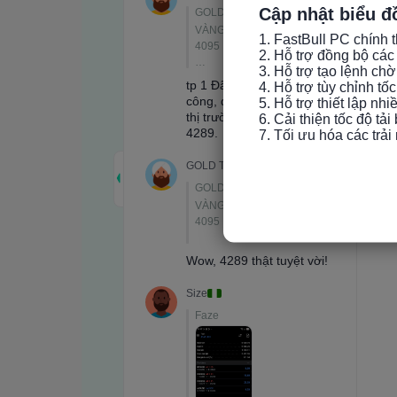
Cập nhật biểu đ
1. FastBull PC chính t
2. Hỗ trợ đồng bộ các 
3. Hỗ trợ tạo lệnh chờ
4. Hỗ trợ tùy chỉnh tố
5. Hỗ trợ thiết lập nh
6. Cải thiện tốc độ tải
7. Tối ưu hóa các trả