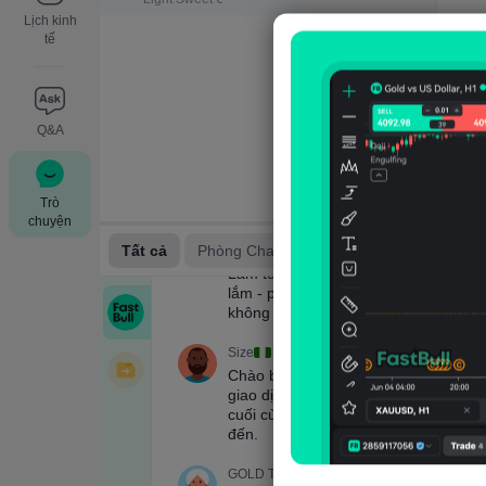
Lịch kinh
tế
Q&A
Trò
chuyện