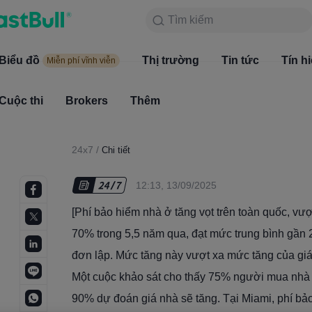
Tìm kiếm
Tìm kiếm
Sản phẩm
Biểu đồ
Biểu đồ
Thị trường
Tin tức
Thị trường
Tín h
Miễn phí vĩnh viễn
Miễn phí vĩnh viễn
Cuộc thi
Brokers
Thêm
Cuộc thi
Brokers
24x7
/
Chi tiết
12:13, 13/09/2025
[Phí bảo hiểm nhà ở tăng vọt trên toàn quốc, vượ
70% trong 5,5 năm qua, đạt mức trung bình gần 
đơn lập. Mức tăng này vượt xa mức tăng của giá 
Một cuộc khảo sát cho thấy 75% người mua nhà lo
90% dự đoán giá nhà sẽ tăng. Tại Miami, phí bảo