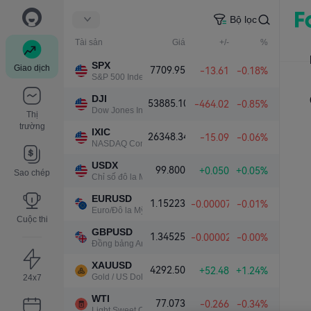
Bộ lọc
Tài sản
Giá
+/-
%
SPX
Giao dịch
7709.95
-13.61
-0.18%
S&P 500 Index
DJI
53885.10
-464.02
-0.85%
Dow Jones Industrial Average
Thị
trường
IXIC
26348.34
-15.09
-0.06%
NASDAQ Composite Index
USDX
99.800
+0.050
+0.05%
Sao chép
Chỉ số đô la Mỹ
EURUSD
1.15223
-0.00007
-0.01%
Euro/Đô la Mỹ
Cuộc thi
GBPUSD
1.34525
-0.00002
-0.00%
Đồng bảng Anh/Đô la Mỹ
XAUUSD
4292.50
+52.48
+1.24%
Gold / US Dollar
24x7
WTI
77.073
-0.266
-0.34%
Light Sweet Crude Oil