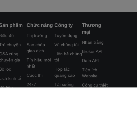
Sản phẩm
Chức năng
Công ty
Thương
mại
Biểu đồ
Thị trường
Tuyển dụng
Nhãn trắng
Trò chuyện
Sao chép
Về chúng tôi
giao dịch
Broker API
Q&A cùng
Liên hệ chúng
chuyên gia
Tín hiệu mới
tôi
Data API
nhất
Bộ lọc
Hợp tác
Tiện ích
Cuộc thi
quảng cáo
Website
Lịch kinh tế
24x7
Tải xuống
Công cụ thiết
Dữ liệu
FastBull
kế Poster
Phân tích
Công cụ
Trung tâm trợ
Chương trình
Học tập
FastBull VIP
giúp
Tiếp thị Liên
kết
Tính năng
Phản hồi
đặc sắc
Thỏa thuận
Người dùng