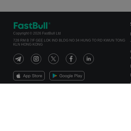
Copyright © 2026 FastBull Ltd
728 RM B 7/F GEE LOK IND BLDG NO 34 HUNG TO RD KWUN TONG
KLN HONG KONG