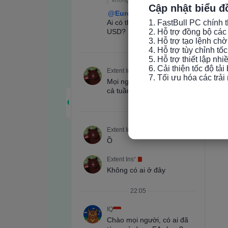
Cập nhật biểu đ
1. FastBull PC chính t
2. Hỗ trợ đồng bộ các 
3. Hỗ trợ tạo lệnh chờ
4. Hỗ trợ tùy chỉnh tố
5. Hỗ trợ thiết lập nh
6. Cải thiện tốc độ tải
7. Tối ưu hóa các trả