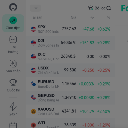
Bộ lọc
Tài sản
Giá
+/-
%
SPX
Giao dịch
7757.63
+47.68
+0.62%
S&P 500 Index
DJI
54036.93
+151.83
+0.28%
Dow Jones Industrial Average
Thị
trường
IXIC
26348.34
0.00
0.00%
NASDAQ Composite Index
USDX
99.500
-0.250
-0.25%
Sao chép
Chỉ số đô la Mỹ
EURUSD
1.15566
+0.00336
+0.29%
Euro/Đô la Mỹ
Cuộc thi
GBPUSD
1.34910
+0.00383
+0.28%
Đồng bảng Anh/Đô la Mỹ
XAUUSD
4341.81
+101.79
+2.40%
Gold / US Dollar
24x7
WTI
76.339
-1.000
-1.29%
Light Sweet Crude Oil