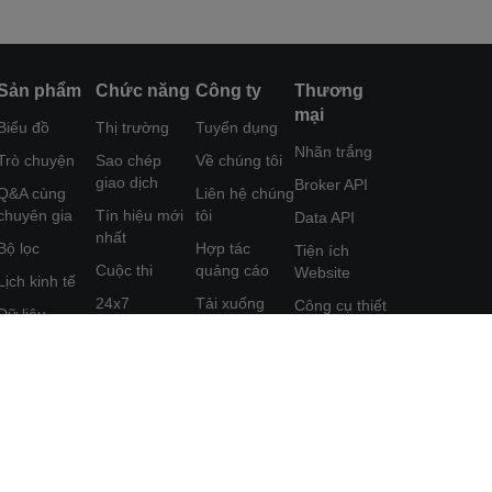
Sản phẩm
Chức năng
Công ty
Thương
mại
Biểu đồ
Thị trường
Tuyển dụng
Nhãn trắng
Trò chuyện
Sao chép
Về chúng tôi
giao dịch
Broker API
Q&A cùng
Liên hệ chúng
chuyên gia
Tín hiệu mới
tôi
Data API
nhất
Bộ lọc
Hợp tác
Tiện ích
Cuộc thi
quảng cáo
Website
Lịch kinh tế
24x7
Tải xuống
Công cụ thiết
Dữ liệu
FastBull
kế Poster
Phân tích
Công cụ
Trung tâm trợ
Chương trình
Học tập
FastBull VIP
giúp
Tiếp thị Liên
kết
Tính năng
Phản hồi
đặc sắc
Thỏa thuận
Người dùng