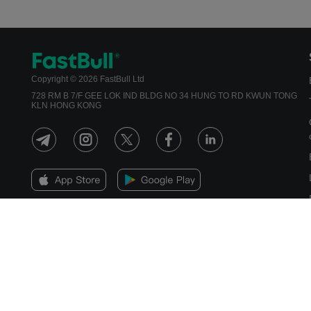
Copyright © 2026 FastBull Ltd
728 RM B 7/F GEE LOK IND BLDG NO 34 HUNG TO RD KWUN TONG
KLN HONG KONG