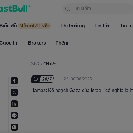
Tìm kiếm
Tìm kiếm
Sản phẩm
Biểu đồ
Biểu đồ
Thị trường
Tin tức
Thị trường
Tín h
Miễn phí vĩnh viễn
Miễn phí vĩnh viễn
Cuộc thi
Brokers
Thêm
Cuộc thi
Brokers
24x7
/
Chi tiết
11:22, 08/08/2025
Hamas: Kế hoạch Gaza của Israel "có nghĩa là hy