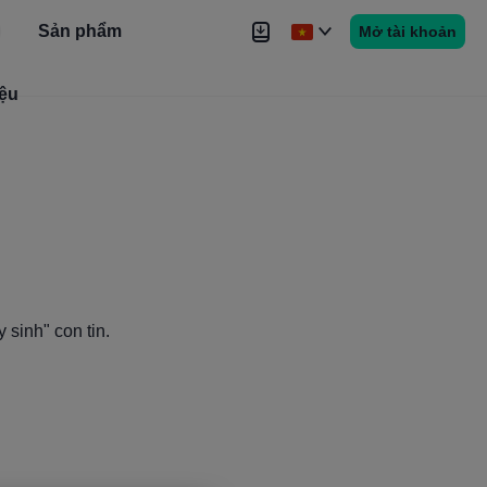
Sản phẩm
Mở tài khoản
iệu
Tin tức
Tín hiệu
Thêm
 sinh" con tin.