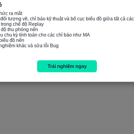
ồ
hức ra mắt

đối tượng vẽ, chỉ báo kỹ thuật và bố cục biểu đồ giữa tất cả các
 trong chế độ Replay

c độ thu phóng nến

iều chu kỳ tính toán cho các chỉ báo như MA

 biểu đồ nến

i nghiệm khác và sửa lỗi Bug
Trải nghiệm ngay