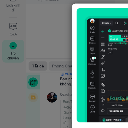
Lịch kinh
tế
Q&A
Trò
chuyện