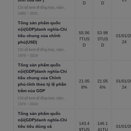
tính của IMF)
D
D
Chỉ số kinh tế tổng hợp, năm，
1980 ~ 2031
Tổng sản phẩm quốc
nội(GDP)danh nghĩa-Chi
55.06
53.98
tiêu chung của chính
01/01/2
7TUS
3TUS
24
phủ(USD)
D
D
Chỉ số kinh tế tổng hợp, năm，
1970 ~ 2024
Tổng sản phẩm quốc
nội(GDP)danh nghĩa-Chi
tiêu chung của Chính
21.05
21.05
01/01/2
phủ-tính theo tỷ lệ phần
8%
6%
24
trăm của GDP
Chỉ số kinh tế tổng hợp, năm，
1970 ~ 2024
Tổng sản phẩm quốc
nội(GDP)danh nghĩa-Chi
143.4
146.1
tiêu tiêu dùng cá
01/01/2
9TUS
41TU