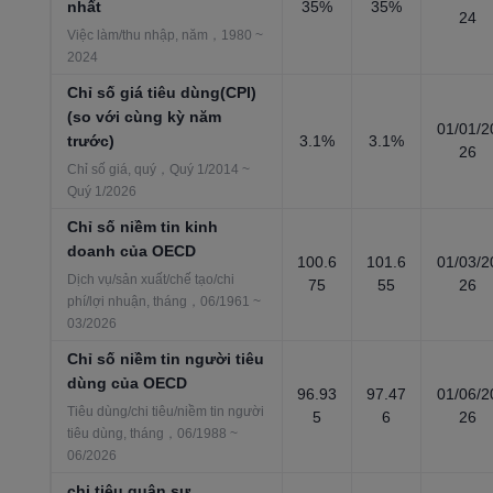
nhất
35%
35%
24
Việc làm/thu nhập, năm，1980 ~
2024
Chỉ số giá tiêu dùng(CPI)
(so với cùng kỳ năm
01/01/2
trước)
3.1%
3.1%
26
Chỉ số giá, quý，Quý 1/2014 ~
Quý 1/2026
Chỉ số niềm tin kinh
doanh của OECD
100.6
101.6
01/03/2
Dịch vụ/sản xuất/chế tạo/chi
75
55
26
phí/lợi nhuận, tháng，06/1961 ~
03/2026
Chỉ số niềm tin người tiêu
dùng của OECD
96.93
97.47
01/06/2
Tiêu dùng/chi tiêu/niềm tin người
5
6
26
tiêu dùng, tháng，06/1988 ~
06/2026
chi tiêu quân sự