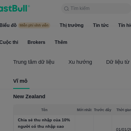
Tìm kiếm
Tìm kiếm
Sản phẩm
Biểu đồ
Biểu đồ
Thị trường
Tin tức
Thị trường
Tín h
Miễn phí vĩnh viễn
Miễn phí vĩnh viễn
Cuộc thi
Brokers
Thêm
Cuộc thi
Brokers
Trung tâm dữ liệu
Xu hướng
Dữ liệu từ
Vĩ mô
New Zealand
Tên
Mới nhất
Trước đây
Thời gia
Chia sẻ thu nhập của 10%
người có thu nhập cao
01/01/2