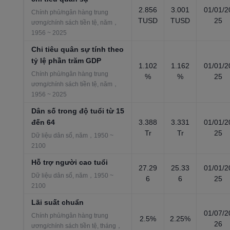
2.856
3.001
01/01/2
Chính phủ/ngân hàng trung
TUSD
TUSD
25
ương/chính sách tiền tệ, năm，
1956 ~ 2025
Chi tiêu quân sự tính theo
tỷ lệ phần trăm GDP
1.102
1.162
01/01/2
Chính phủ/ngân hàng trung
%
%
25
ương/chính sách tiền tệ, năm，
1956 ~ 2025
Dân số trong độ tuổi từ 15
đến 64
3.388
3.331
01/01/2
Tr
Tr
25
Dữ liệu dân số, năm，1950 ~
2100
Hỗ trợ người cao tuổi
27.29
25.33
01/01/2
Dữ liệu dân số, năm，1950 ~
6
6
25
2100
Lãi suất chuẩn
01/07/2
Chính phủ/ngân hàng trung
2.5%
2.25%
26
ương/chính sách tiền tệ, tháng，