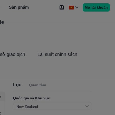
Sản phẩm
Mở tài khoản
iệu
Tin tức
Tín hiệu
Thêm
 sở giao dịch
Lãi suất chính sách
Lọc
Quan tâm
n
Quốc gia và Khu vực
New Zealand
0