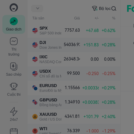
Bộ lọc
Tài sản
Giá
+/-
%
SPX
Giao dịch
7757.63
+47.68
+0.62%
S&P 500 Index
DJI
54036.93
+151.83
+0.28%
Dow Jones Industrial Average
Thị
trường
IXIC
26348.34
0.00
0.00%
NASDAQ Composite Index
USDX
99.500
-0.250
-0.25%
Sao chép
Chỉ số đô la Mỹ
EURUSD
1.15566
+0.00336
+0.29%
Euro/Đô la Mỹ
Cuộc thi
GBPUSD
1.34910
+0.00383
+0.28%
Đồng bảng Anh/Đô la Mỹ
XAUUSD
4341.81
+101.79
+2.40%
Gold / US Dollar
24x7
WTI
76.339
-1.000
-1.29%
Light Sweet Crude Oil