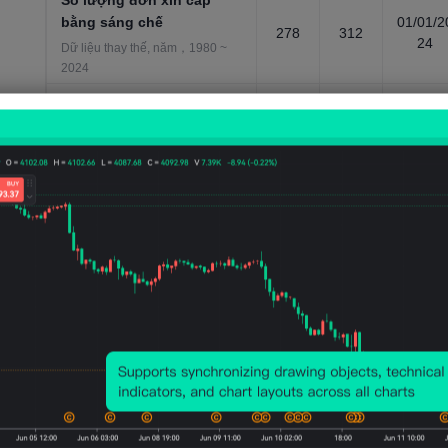
Số lượng đơn xin cấp
bằng sáng chế
01/01/2
278
312
24
Dữ liệu thay thế, năm，1980 ~
2024
Thặng dư ngân sách tính
theo tỷ lệ phần trăm GDP
-3.918
-3.225
01/01/2
Chính phủ/ngân hàng trung
%
%
26
ương/chính sách tiền tệ, năm，
1990 ~ 2031
tốc độ tăng trưởng dân
số
0.698
0.765
01/01/2
%
%
25
Dữ liệu dân số, năm，1950 ~
2100
Tổng dân số
5.252
5.132
01/01/2
Dữ liệu dân số, năm，1950 ~
Tr
Tr
25
2100
Tổng sản phẩm quốc
nội(GDP)danh nghĩa(NSA,
280.5
262.9
01/01/2
USD, dự báo của IMF)