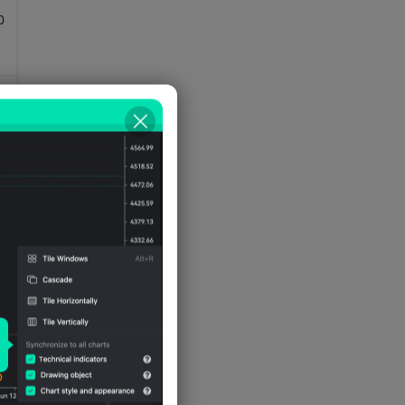
nội(GDP)danh nghĩa-Xuất khẩu-
0
GDP tính theo phần trăm
Tổng sản phẩm quốc
nội(GDP)thực tế(so với cùng kỳ
năm trước, dự báo của IMF)
0
0
0
0