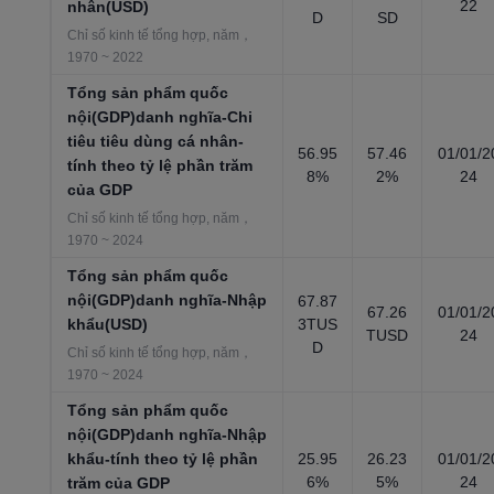
22
nhân(USD)
D
SD
Chỉ số kinh tế tổng hợp, năm，
1970 ~ 2022
Tổng sản phẩm quốc
nội(GDP)danh nghĩa-Chi
tiêu tiêu dùng cá nhân-
56.95
57.46
01/01/2
tính theo tỷ lệ phần trăm
8%
2%
24
của GDP
Chỉ số kinh tế tổng hợp, năm，
1970 ~ 2024
Tổng sản phẩm quốc
nội(GDP)danh nghĩa-Nhập
67.87
67.26
01/01/2
khẩu(USD)
3TUS
TUSD
24
D
Chỉ số kinh tế tổng hợp, năm，
1970 ~ 2024
Tổng sản phẩm quốc
nội(GDP)danh nghĩa-Nhập
khẩu-tính theo tỷ lệ phần
25.95
26.23
01/01/2
6%
5%
24
trăm của GDP