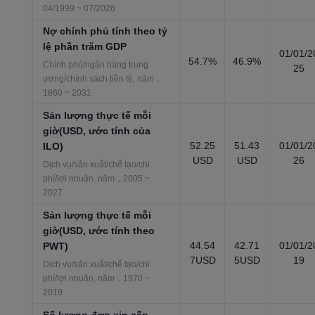
04/1999 ~ 07/2026
Nợ chính phủ tính theo tỷ
lệ phần trăm GDP
01/01/2
54.7%
46.9%
Chính phủ/ngân hàng trung
25
ương/chính sách tiền tệ, năm，
1860 ~ 2031
Sản lượng thực tế mỗi
giờ(USD, ước tính của
52.25
51.43
01/01/2
ILO)
USD
USD
26
Dịch vụ/sản xuất/chế tạo/chi
phí/lợi nhuận, năm，2005 ~
2027
Sản lượng thực tế mỗi
giờ(USD, ước tính theo
44.54
42.71
01/01/2
PWT)
7USD
5USD
19
Dịch vụ/sản xuất/chế tạo/chi
phí/lợi nhuận, năm，1970 ~
2019