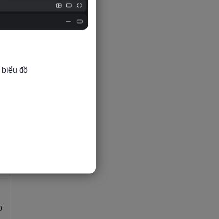
0
 biểu đồ

0
0