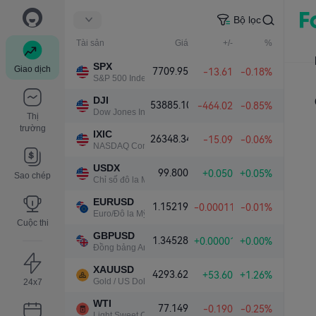
Bộ lọc
Tài sản
Giá
+/-
%
SPX
Giao dịch
7709.95
-13.61
-0.18%
S&P 500 Index
DJI
53885.10
-464.02
-0.85%
Dow Jones Industrial Average
Thị
trường
IXIC
26348.34
-15.09
-0.06%
NASDAQ Composite Index
USDX
99.800
+0.050
+0.05%
Sao chép
Chỉ số đô la Mỹ
EURUSD
1.15219
-0.00011
-0.01%
Euro/Đô la Mỹ
Cuộc thi
GBPUSD
1.34528
+0.00001
+0.00%
Đồng bảng Anh/Đô la Mỹ
XAUUSD
4293.62
+53.60
+1.26%
Gold / US Dollar
24x7
WTI
77.149
-0.190
-0.25%
Light Sweet Crude Oil