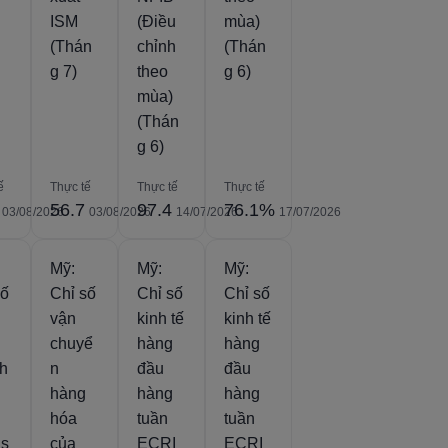
ISM
(Điều
mùa)
(Thán
chỉnh
(Thán
g 7)
theo
g 6)
mùa)
(Thán
g 6)
ế
Thực tế
Thực tế
Thực tế
56.7
97.4
76.1%
03/08/2026
03/08/2026
14/07/2026
17/07/2026
Mỹ:
Mỹ:
Mỹ:
số
Chỉ số
Chỉ số
Chỉ số
vận
kinh tế
kinh tế
chuyể
hàng
hàng
h
n
đầu
đầu
hàng
hàng
hàng
hóa
tuần
tuần
as
của
ECRI
ECRI