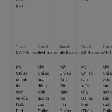
g 3)
Thực tế
Thực tế
Thực tế
Thực tế
Thực t
37.2%
804.5
55.6
52.8
71.1
05/04/2021
05/04/2021
03/08/2026
03/08/2026
Mỹ:
Mỹ:
Mỹ:
Mỹ:
Mỹ:
Chỉ số
Chỉ số
Chỉ số
Chỉ số
Chỉ 
doanh
hoạt
đơn
sản
việc
thu
động
đặt
xuất
làm
dịch
kinh
hàng
của
ngàn
vụ của
doanh
mới
Dallas
sản
Dallas
của
của
Fed
xuất
Fed
Dallas
Dallas
(Thán
Dall