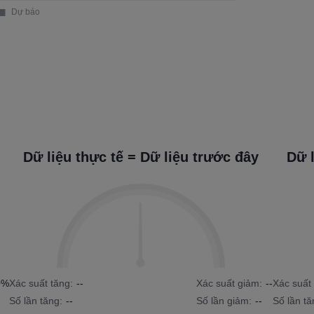
Dữ liệu thực tế = Dữ liệu trước đây
Dữ l
0%
Xác suất tăng:
--
Xác suất giảm:
--
Xác suất 
Số lần tăng:
--
Số lần giảm:
--
Số lần tă