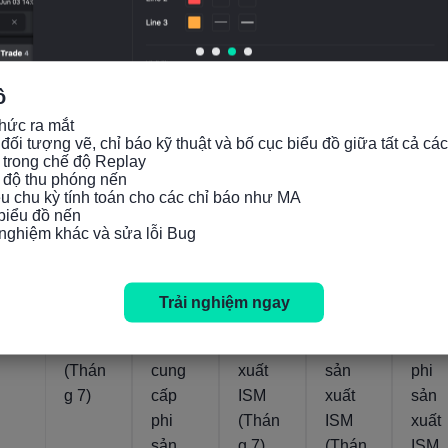
mùa)
theo
(Thán
mùa)
g 7)
(Thán
ồ
g 7)
hức ra mắt

Thực tế
Thực tế
Thực tế
Thực tế
Thực t
đối tượng vẽ, chỉ báo kỹ thuật và bố cục biểu đồ giữa tất cả các
45.1
53.6
54.6
53.8
53.9
 trong chế độ Replay

04/08/2026
24/07/2026
05/08/2026
24/07/2026
c độ thu phóng nến

iều chu kỳ tính toán cho các chỉ báo như MA

 biểu đồ nến

Mỹ:
Mỹ:
Mỹ:
Mỹ:
Mỹ:
i nghiệm khác và sửa lỗi Bug
PMI
Chỉ số
Chỉ số
Chỉ số
Chỉ 
phi
giao
việc
hàng
hoạt
sản
hàng
làm
tồn
động
Trải nghiệm ngay
xuất
của
phi
kho
kinh
ISM
nhà
sản
phi
doan
(Thán
cung
xuất
sản
phi
g 7)
cấp
ISM
xuất
sản
phi
(Thán
ISM
xuất
sản
g 7)
(Thán
ISM