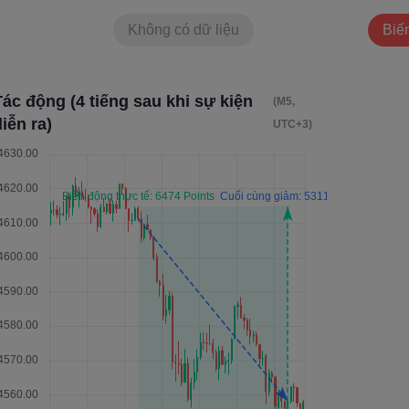
Không có dữ liệu
Biế
Tác động (4 tiếng sau khi sự kiện
(M5,
iễn ra)
UTC+3)