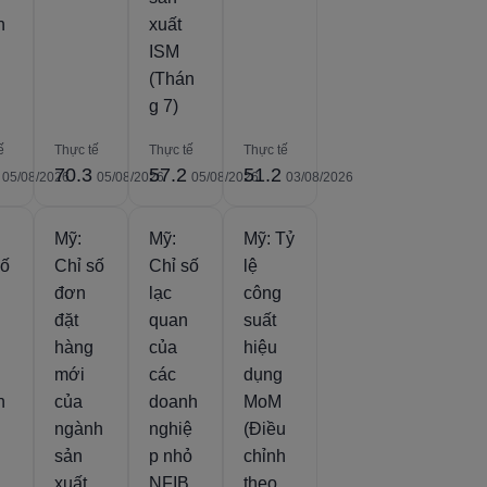
n
xuất
ISM
(Thán
g 7)
ế
Thực tế
Thực tế
Thực tế
70.3
57.2
51.2
05/08/2026
05/08/2026
05/08/2026
03/08/2026
Mỹ:
Mỹ:
Mỹ: Tỷ
số
Chỉ số
Chỉ số
lệ
đơn
lạc
công
đặt
quan
suất
hàng
của
hiệu
mới
các
dụng
n
của
doanh
MoM
ngành
nghiệ
(Điều
sản
p nhỏ
chỉnh
xuất
NFIB
theo