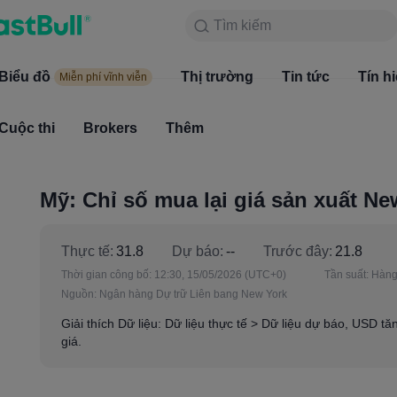
Tìm kiếm
Tìm kiếm
Sản phẩm
Biểu đồ
Biểu đồ
Thị trường
Tin tức
Thị trường
Tín h
Miễn phí vĩnh viễn
Miễn phí vĩnh viễn
Cuộc thi
Brokers
Thêm
Cuộc thi
Brokers
Mỹ: Chỉ số mua lại giá sản xuất Ne
Thực tế:
31.8
Dự báo:
--
Trước đây:
21.8
Thời gian công bố:
12:30, 15/05/2026
(UTC+0)
Tần suất:
Hàng
Nguồn:
Ngân hàng Dự trữ Liên bang New York
Giải thích Dữ liệu: Dữ liệu thực tế > Dữ liệu dự báo, USD t
giá.