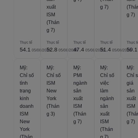
xuất
g 7)
(Thá
ISM
g 7)
(Thán
g 7)
Thực tế
Thực tế
Thực tế
Thực tế
Thực t
54.1
52.8
47.4
51.4
59.1
05/08/2026
05/08/2026
05/08/2026
05/08/2026
Mỹ:
Mỹ:
Mỹ:
Mỹ:
Mỹ:
Chỉ số
Chỉ số
PMI
Chỉ số
Chỉ 
tình
ISM
ngành
việc
giá
trạng
New
sản
làm
sản
kinh
York
xuất
ngành
xuất
doanh
(Thán
ISM
sản
ISM
ISM
g 3)
(Thán
xuất
(Thá
New
g 7)
ISM
g 7)
York
(Thán
(Thán
g 7)