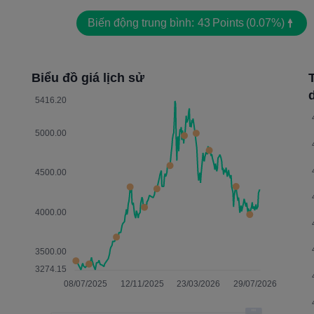
Biến động trung bình:
43
Points
(0.07%)
Biểu đồ giá lịch sử
d