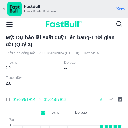
FastBull
Xem
Faster Charts, Chat Faster！
Mỹ: Dự báo lãi suất quỹ Liên bang-Thời gian
dài (Quý 3)
Thời gian công bố:
18:00, 18/09/2024 (UTC +0)
Đơn vị:
%
Thực tế
Dự báo
2.9
--
Trước đây
2.8
01/05/51914
31/01/57913
đến
Thực tế
Dự báo
(%)