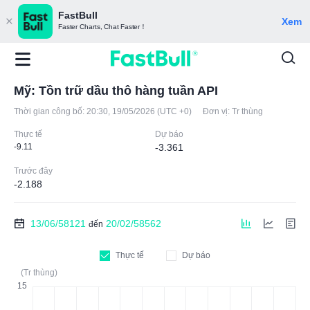
FastBull
Xem
Faster Charts, Chat Faster！
Mỹ: Tồn trữ dầu thô hàng tuần API
Thời gian công bố:
20:30, 19/05/2026 (UTC +0)
Đơn vị:
Tr thùng
Thực tế
Dự báo
-9.11
-3.361
Trước đây
-2.188
13/06/58121
20/02/58562
đến
Thực tế
Dự báo
(Tr thùng)