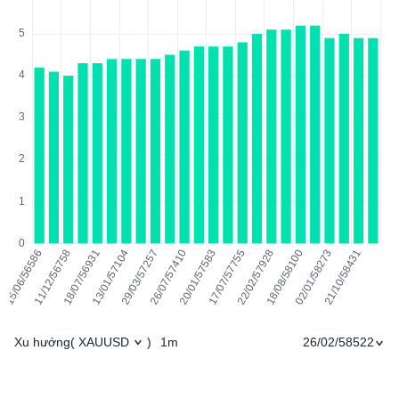
Xu hướng
1m
26/02/58522
(
XAUUSD
)