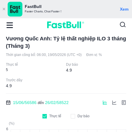
FastBull
Xem
Faster Charts, Chat Faster！
Vương Quốc Anh: Tỷ lệ thất nghiệp ILO 3 tháng
(Tháng 3)
Thời gian công bố:
06:00, 19/05/2026 (UTC +0)
Đơn vị:
%
Thực tế
Dự báo
5
4.9
Trước đây
4.9
15/06/56586
26/02/58522
đến
Thực tế
Dự báo
(%)