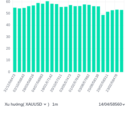
Xu hướng
1m
14/04/58560
(
XAUUSD
)