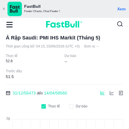
FastBull
Xem
Faster Charts, Chat Faster！
Ả Rập Saudi: PMI IHS Markit (Tháng 5)
Thời gian công bố:
04:15, 03/06/2026 (UTC +0)
Đơn vị:
--
Thực tế
Dự báo
52.8
--
Trước đây
51.5
31/12/56473
14/04/58560
đến
Thực tế
Dự báo