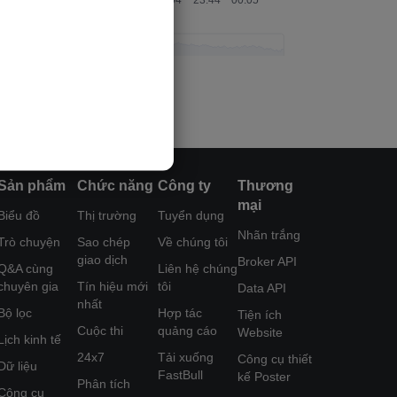
Sản phẩm
Chức năng
Công ty
Thương
mại
Biểu đồ
Thị trường
Tuyển dụng
Nhãn trắng
Trò chuyện
Sao chép
Về chúng tôi
giao dịch
Broker API
Q&A cùng
Liên hệ chúng
chuyên gia
Tín hiệu mới
tôi
Data API
nhất
Bộ lọc
Hợp tác
Tiện ích
Cuộc thi
quảng cáo
Website
Lịch kinh tế
24x7
Tải xuống
Công cụ thiết
Dữ liệu
FastBull
kế Poster
Phân tích
Công cụ