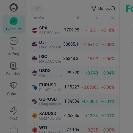
Bộ lọc
Tài sản
Giá
+/-
%
SPX
Giao dịch
7709.95
-13.61
-0.18%
S&P 500 Index
DJI
53885.10
-464.02
-0.85%
Dow Jones Industrial Average
Thị
trường
IXIC
26348.34
-15.09
-0.06%
NASDAQ Composite Index
USDX
99.790
+0.040
+0.04%
Sao chép
Chỉ số đô la Mỹ
EURUSD
1.15227
-0.00003
-0.00%
Euro/Đô la Mỹ
Cuộc thi
GBPUSD
1.34534
+0.00007
+0.01%
Đồng bảng Anh/Đô la Mỹ
XAUUSD
4253.36
+13.34
+0.31%
Gold / US Dollar
24x7
WTI
77.104
-0.235
-0.30%
Light Sweet Crude Oil