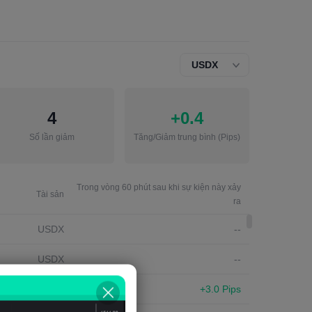
USDX
4
+0.4
Số lần giảm
Tăng/Giảm trung bình
(Pips)
Trong vòng 60 phút sau khi sự kiện này xảy
Tài sản
ra
USDX
--
USDX
--
USDX
+3.0 Pips