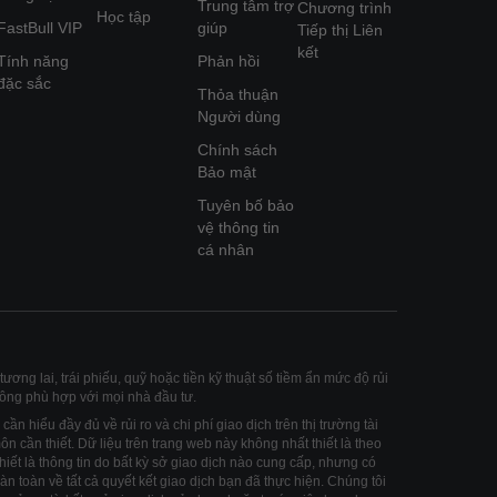
Trung tâm trợ
Chương trình
Học tập
FastBull VIP
giúp
Tiếp thị Liên
kết
Tính năng
Phản hồi
đặc sắc
Thỏa thuận
Người dùng
Chính sách
Bảo mật
Tuyên bố bảo
vệ thông tin
cá nhân
ương lai, trái phiếu, quỹ hoặc tiền kỹ thuật số tiềm ẩn mức độ rủi
hông phù hợp với mọi nhà đầu tư.
cần hiểu đầy đủ về rủi ro và chi phí giao dịch trên thị trường tài
n cần thiết. Dữ liệu trên trang web này không nhất thiết là theo
thiết là thông tin do bất kỳ sở giao dịch nào cung cấp, nhưng có
n toàn về tất cả quyết kết giao dịch bạn đã thực hiện. Chúng tôi