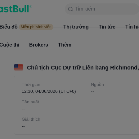
Tìm kiếm
Tìm kiếm
Sản phẩm
Biểu đồ
Biểu đồ
Thị trường
Tin tức
Thị trường
Tín h
Miễn phí vĩnh viễn
Miễn phí vĩnh viễn
Cuộc thi
Brokers
Thêm
Cuộc thi
Brokers
Chủ tịch Cục Dự trữ Liên bang Richmond, 
Thời gian
Nguồn
12:30, 04/06/2026 (UTC+0)
--
Tần suất
--
Giải thích
--