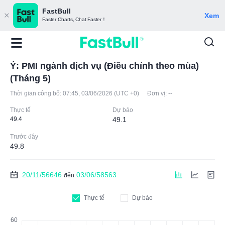
FastBull
Xem
Faster Charts, Chat Faster！
Ý: PMI ngành dịch vụ (Điều chỉnh theo mùa)
(Tháng 5)
Thời gian công bố:
07:45, 03/06/2026 (UTC +0)
Đơn vị:
--
Thực tế
Dự báo
49.4
49.1
Trước đây
49.8
20/11/56646
03/06/58563
đến
Thực tế
Dự báo