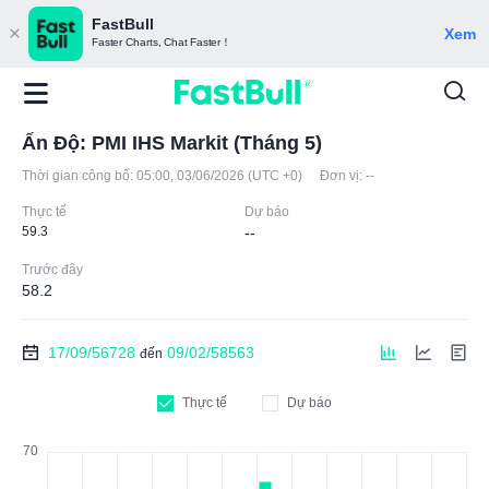
FastBull
Xem
Faster Charts, Chat Faster！
Ấn Độ: PMI IHS Markit (Tháng 5)
Thời gian công bố:
05:00, 03/06/2026 (UTC +0)
Đơn vị:
--
Thực tế
Dự báo
59.3
--
Trước đây
58.2
17/09/56728
09/02/58563
đến
Thực tế
Dự báo