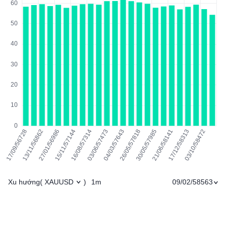
Xu hướng
1m
09/02/58563
(
XAUUSD
)