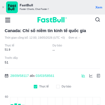
FastBull
Xem
Faster Charts, Chat Faster！
Canada: Chỉ số niềm tin kinh tế quốc gia
Thời gian công bố:
12:00, 19/05/2026 (UTC +0)
Đơn vị:
--
Thực tế
Dự báo
51.9
--
Trước đây
51
28/09/58117
03/03/58561
đến
Thực tế
Dự báo