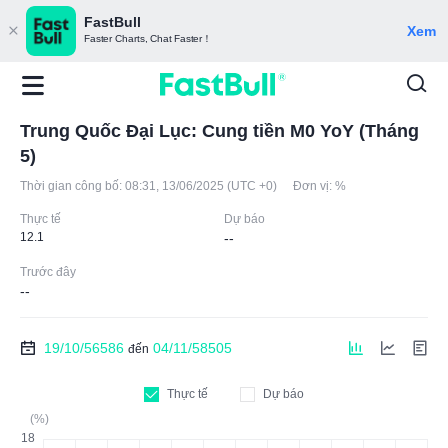
FastBull
Xem
Faster Charts, Chat Faster！
Trung Quốc Đại Lục: Cung tiền M0 YoY (Tháng
5)
Thời gian công bố:
08:31, 13/06/2025 (UTC +0)
Đơn vị:
%
Thực tế
Dự báo
12.1
--
Trước đây
--
19/10/56586
04/11/58505
đến
Thực tế
Dự báo
(%)