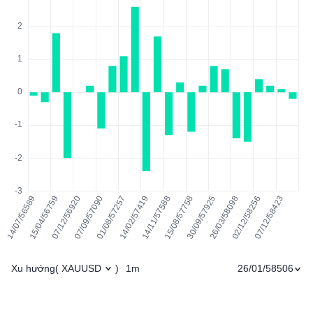
Xu hướng
1m
26/01/58506
(
XAUUSD
)