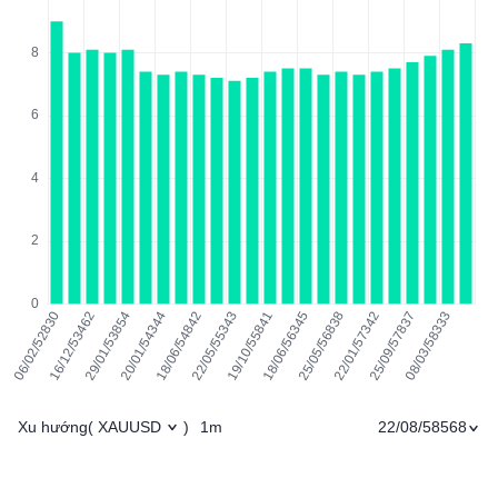
Xu hướng
1m
22/08/58568
(
XAUUSD
)