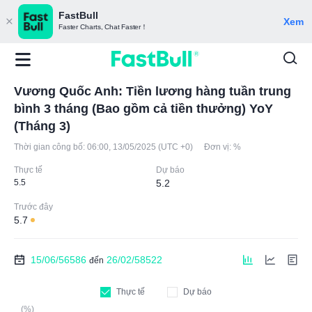
FastBull
Xem
Faster Charts, Chat Faster！
Vương Quốc Anh: Tiền lương hàng tuần trung
bình 3 tháng (Bao gồm cả tiền thưởng) YoY
(Tháng 3)
Thời gian công bố:
06:00, 13/05/2025 (UTC +0)
Đơn vị:
%
Thực tế
Dự báo
5.5
5.2
Trước đây
5.7
15/06/56586
26/02/58522
đến
Thực tế
Dự báo
(%)