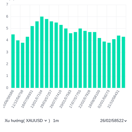
Xu hướng
1m
26/02/58522
(
XAUUSD
)