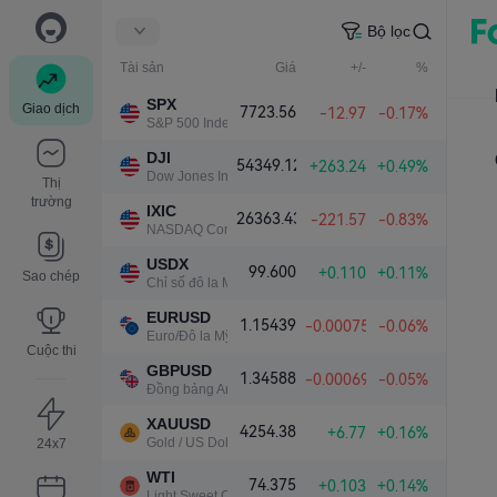
Bộ lọc
Tài sản
Giá
+/-
%
SPX
Giao dịch
7723.56
-12.97
-0.17%
S&P 500 Index
DJI
54349.12
+263.24
+0.49%
Dow Jones Industrial Average
Thị
trường
IXIC
26363.43
-221.57
-0.83%
NASDAQ Composite Index
USDX
99.600
+0.110
+0.11%
Sao chép
Chỉ số đô la Mỹ
EURUSD
1.15439
-0.00075
-0.06%
Euro/Đô la Mỹ
Cuộc thi
GBPUSD
1.34588
-0.00069
-0.05%
Đồng bảng Anh/Đô la Mỹ
XAUUSD
4254.38
+6.77
+0.16%
Gold / US Dollar
24x7
WTI
74.375
+0.103
+0.14%
Light Sweet Crude Oil