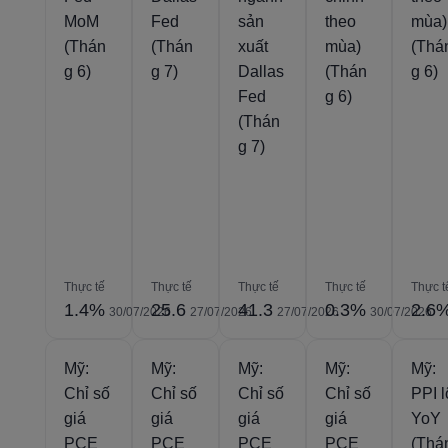
MoM
Fed
sản
theo
mùa)
(Thán
(Thán
xuất
mùa)
(Thá
g 6)
g 7)
Dallas
(Thán
g 6)
Fed
g 6)
(Thán
g 7)
Thực tế
Thực tế
Thực tế
Thực tế
Thực t
1.4%
25.6
41.3
0.3%
2.6
30/07/2026
27/07/2026
27/07/2026
30/07/2026
Mỹ:
Mỹ:
Mỹ:
Mỹ:
Mỹ:
Chỉ số
Chỉ số
Chỉ số
Chỉ số
PPI l
giá
giá
giá
giá
YoY
PCE
PCE
PCE
PCE
(Thá