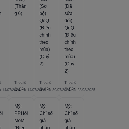
(Thán
(Sơ
(Đã
n
g 6)
bộ)
sửa
QoQ
đổi)
(Điều
QoQ
chỉnh
(Điều
theo
chỉnh
mùa)
theo
(Quý
mùa)
2)
(Quý
2)
ế
Thực tế
Thực tế
Thực tế
%
0.0%
3.4%
2.5%
14/07/2026
14/07/2026
30/07/2026
28/08/2025
Mỹ:
Mỹ:
Mỹ:
õi
PPI lõi
Chỉ số
Chỉ số
MoM
giá
giá
n
(Điều
nhập
nhập