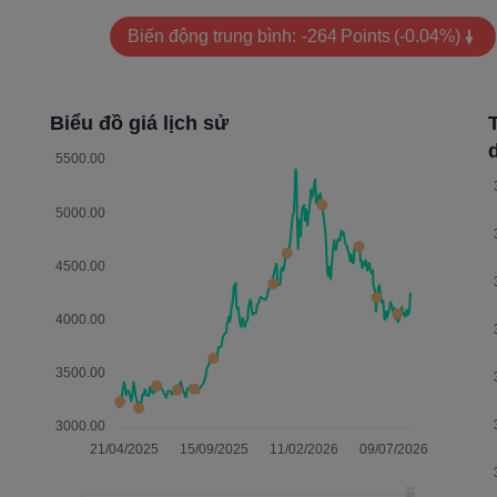
Biến động trung bình:
-264
Points
(-0.04%)
Biểu đồ giá lịch sử
d