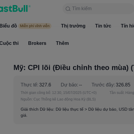
Tìm kiếm
Tìm kiếm
Sản phẩm
Biểu đồ
Biểu đồ
Thị trường
Tin tức
Thị trường
Tín h
Miễn phí vĩnh viễn
Miễn phí vĩnh viễn
Cuộc thi
Brokers
Thêm
Cuộc thi
Brokers
Mỹ: CPI lõi (Điều chỉnh theo mùa) (
Thực tế:
327.6
Dự báo:
--
Trước đây:
326.85
Thời gian công bố:
12:30, 15/07/2025
(UTC+0)
Tần suất:
Hàng
Nguồn:
Cục Thống kê Lao động Hoa Kỳ (BLS)
Giải thích Dữ liệu: Dữ liệu thực tế > Dữ liệu dự báo, USD t
giá.