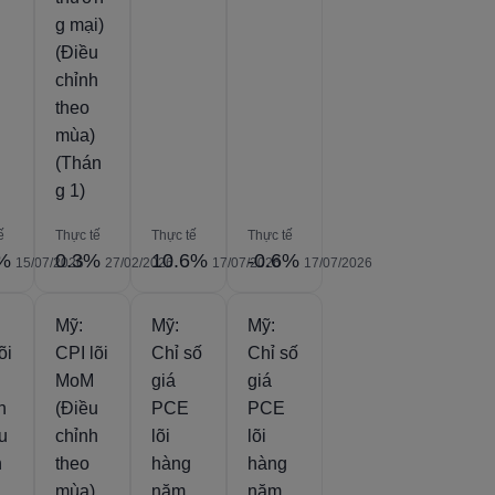
g mại)
(Điều
chỉnh
theo
mùa)
(Thán
g 1)
ế
Thực tế
Thực tế
Thực tế
3%
0.3%
10.6%
-0.6%
15/07/2026
27/02/2026
17/07/2026
17/07/2026
Mỹ:
Mỹ:
Mỹ:
õi
CPI lõi
Chỉ số
Chỉ số
MoM
giá
giá
n
(Điều
PCE
PCE
̀u
chỉnh
lõi
lõi
h
theo
hàng
hàng
mùa)
năm
năm