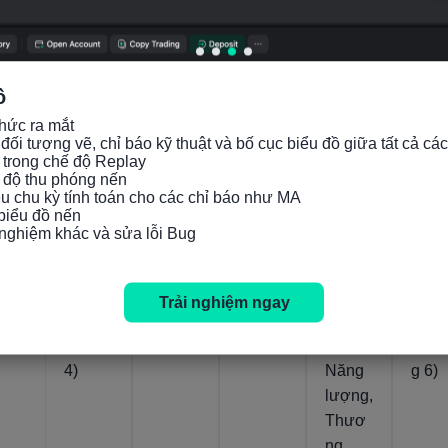
Thực tế
Thực tế
Thực tế
Thực tế
Thực t
ồ
332.57
333.952
3.5%
-0.4%
-0.
14/07/2026
14/07/2026
14/07/2026
14/07/2026
hức ra mắt

đối tượng vẽ, chỉ báo kỹ thuật và bố cục biểu đồ giữa tất cả các
 trong chế độ Replay

Mỹ:
Mỹ:
Mỹ:
Mỹ:
Mỹ:
c độ thu phóng nến

Chỉ số
Chỉ số
PPI
PPI
PPI
iều chu kỳ tính toán cho các chỉ báo như MA

 biểu đồ nến

giá
giá
YoY
YoY
MoM
i nghiệm khác và sửa lỗi Bug
PCE
PCE
(Thán
(Khôn
(Điề
(Sơ
MoM
g 6)
g bao
chỉn
bộ)
(Thán
gồm
theo
Trải nghiệm ngay
YoY
g 6)
Thực
mùa)
(Quý
phẩm,
(Thá
4)
Năng
g 6)
lượng,
Thươ
ng