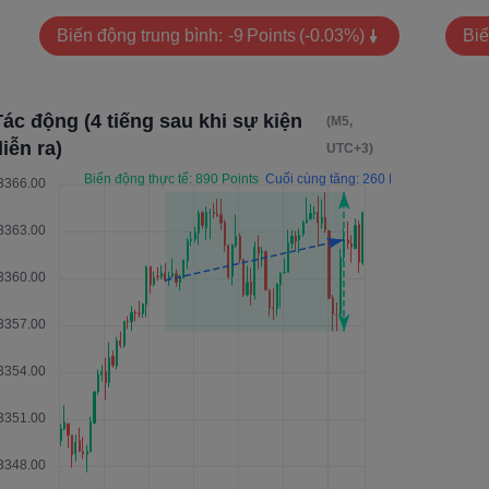
Biến động trung bình:
-9
Points
(-0.03%)
Biế
Tác động (4 tiếng sau khi sự kiện
(M5,
iễn ra)
UTC+3)