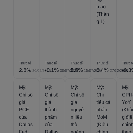
mại)
(Thán
g 1)
Thực tế
Thực tế
Thực tế
Thực tế
Thực t
2.8%
-0.1%
5.5%
3.4%
-0.
20/02/2026
30/07/2026
15/07/2026
27/02/2026
Mỹ:
Mỹ:
Mỹ:
Mỹ:
Mỹ:
Chỉ số
Chỉ số
Chỉ số
Chi
CPI l
giá
giá
giá
tiêu cá
YoY
PCE
thành
nguyê
nhân
(Khô
của
phẩm
n liệu
MoM
g điê
Dallas
của
thô
(Điều
chỉn
Fed
Dallas
ngành
chỉnh
theo