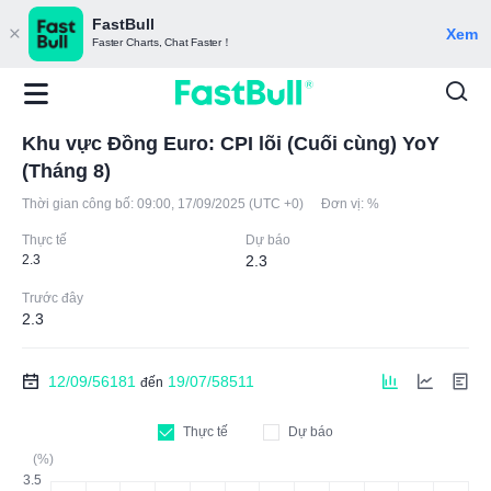
FastBull
Xem
Faster Charts, Chat Faster！
Khu vực Đồng Euro: CPI lõi (Cuối cùng) YoY
(Tháng 8)
Thời gian công bố:
09:00, 17/09/2025 (UTC +0)
Đơn vị:
%
Thực tế
Dự báo
2.3
2.3
Trước đây
2.3
12/09/56181
19/07/58511
đến
Thực tế
Dự báo
(%)