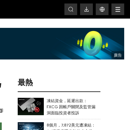
T
為
最熱
凍結資金，延遲出款：
FXCG 因帳戶關閉及監管漏
洞面臨投資者投訴
8個月，7,872美元遭凍結：