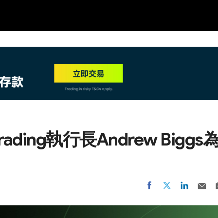
NEW
HO
rading執行長Andrew Biggs