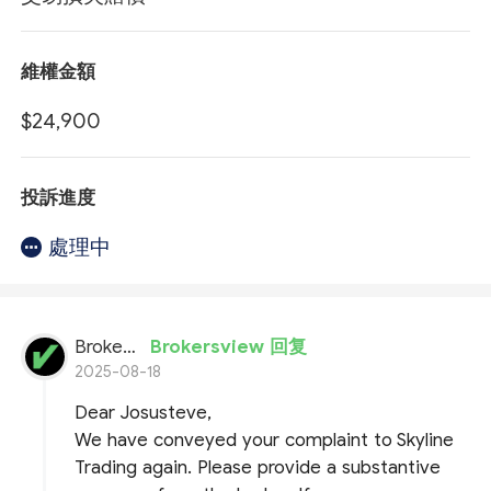
維權金額
$24,900
投訴進度
處理中
BrokersView
Brokersview 回复
2025-08-18
Dear Josusteve,
We have conveyed your complaint to Skyline
Trading again. Please provide a substantive