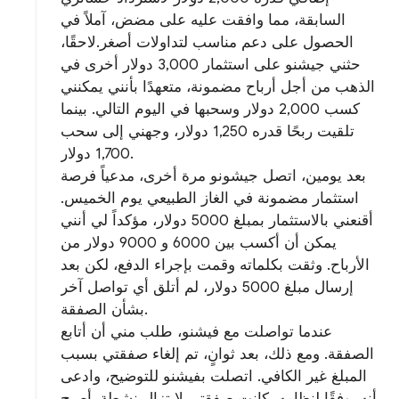
السابقة، مما وافقت عليه على مضض، آملاً في
الحصول على دعم مناسب لتداولات أصغر.لاحقًا،
حثني جيشنو على استثمار 3,000 دولار أخرى في
الذهب من أجل أرباح مضمونة، متعهدًا بأنني يمكنني
كسب 2,000 دولار وسحبها في اليوم التالي. بينما
تلقيت ربحًا قدره 1,250 دولار، وجهني إلى سحب
1,700 دولار.
بعد يومين، اتصل جيشونو مرة أخرى، مدعياً فرصة
استثمار مضمونة في الغاز الطبيعي يوم الخميس.
أقنعني بالاستثمار بمبلغ 5000 دولار، مؤكداً لي أنني
يمكن أن أكسب بين 6000 و 9000 دولار من
الأرباح. وثقت بكلماته وقمت بإجراء الدفع، لكن بعد
إرسال مبلغ 5000 دولار، لم أتلق أي تواصل آخر
بشأن الصفقة.
عندما تواصلت مع فيشنو، طلب مني أن أتابع
الصفقة. ومع ذلك، بعد ثوانٍ، تم إلغاء صفقتي بسبب
المبلغ غير الكافي. اتصلت بفيشنو للتوضيح، وادعى
أنه، وفقًا لنظامه، كانت صفقتي لا تزال نشطة. أصبح