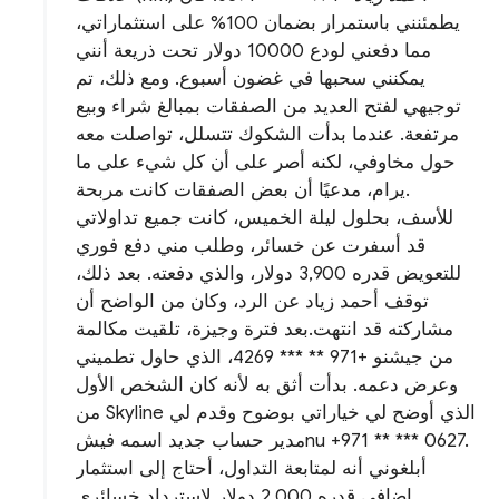
يطمئنني باستمرار بضمان 100% على استثماراتي،
مما دفعني لودع 10000 دولار تحت ذريعة أنني
يمكنني سحبها في غضون أسبوع. ومع ذلك، تم
توجيهي لفتح العديد من الصفقات بمبالغ شراء وبيع
مرتفعة. عندما بدأت الشكوك تتسلل، تواصلت معه
حول مخاوفي، لكنه أصر على أن كل شيء على ما
يرام، مدعيًا أن بعض الصفقات كانت مربحة.
للأسف، بحلول ليلة الخميس، كانت جميع تداولاتي
قد أسفرت عن خسائر، وطلب مني دفع فوري
للتعويض قدره 3,900 دولار، والذي دفعته. بعد ذلك،
توقف أحمد زياد عن الرد، وكان من الواضح أن
مشاركته قد انتهت.بعد فترة وجيزة، تلقيت مكالمة
من جيشنو +971 ** *** 4269، الذي حاول تطميني
وعرض دعمه. بدأت أثق به لأنه كان الشخص الأول
من Skyline الذي أوضح لي خياراتي بوضوح وقدم لي
مدير حساب جديد اسمه فيشnu +971 ** *** 0627.
أبلغوني أنه لمتابعة التداول، أحتاج إلى استثمار
إضافي قدره 2,000 دولار لاسترداد خسائري