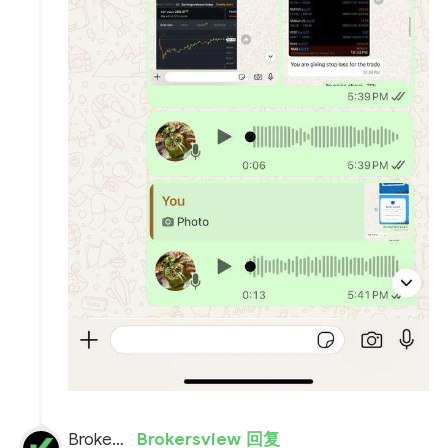
BrokersView
Brokersview 回复