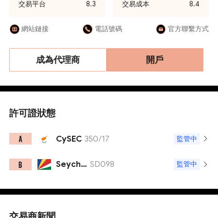
交易平台
8.3
交易成本
8.4
網站鏈接
電話號碼
官方聯繫方式
成為代理商
開戶
許可證狀態
CySEC
350/17
A
監管中
Seychelles FSA
SD098
B
監管中
交易商新聞