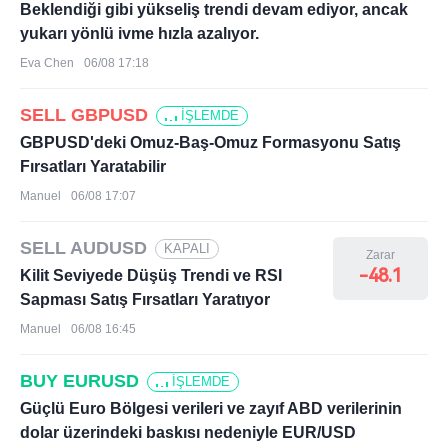
Beklendiği gibi yükseliş trendi devam ediyor, ancak
yukarı yönlü ivme hızla azalıyor.
Eva Chen
06/08 17:18
SELL GBPUSD
İŞLEMDE
GBPUSD'deki Omuz-Baş-Omuz Formasyonu Satış
Fırsatları Yaratabilir
Manuel
06/08 17:07
SELL AUDUSD
KAPALI
Zarar
-48.1
Kilit Seviyede Düşüş Trendi ve RSI
Sapması Satış Fırsatları Yaratıyor
Manuel
06/08 16:45
BUY EURUSD
İŞLEMDE
Güçlü Euro Bölgesi verileri ve zayıf ABD verilerinin
dolar üzerindeki baskısı nedeniyle EUR/USD