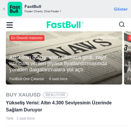
FastBull
Göster
Faster Charts, Chat Faster！
Daha Fazla
En Önemli Haberler
E
ABD-İran görüşmeleri çıkmaza girdi, zayıf
istihdam verileri piyasa fiyatlandırmasında
T
yeniden dalgalanmalara yol açtı.
A
FastBull Öne Çıkanlar
6 saat önce
Fa
BUY XAUUSD
BEKLİYOR
Yükseliş Verisi: Altın 4.300 Seviyesinin Üzerinde
Sağlam Duruyor
Tank
1 saat önce