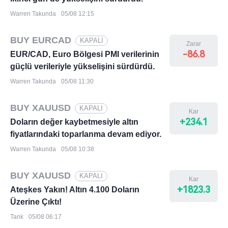
Warren Takunda
05/08 12:15
BUY EURCAD
KAPALI
Zarar
-86.8
EUR/CAD, Euro Bölgesi PMI verilerinin
güçlü verileriyle yükselişini sürdürdü.
Warren Takunda
05/08 11:30
BUY XAUUSD
KAPALI
Kar
+234.1
Doların değer kaybetmesiyle altın
fiyatlarındaki toparlanma devam ediyor.
Warren Takunda
05/08 10:38
BUY XAUUSD
KAPALI
Kar
+1823.3
Ateşkes Yakın! Altın 4.100 Doların
Üzerine Çıktı!
Tank
05/08 06:17