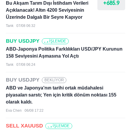
+685.9
Bu Akşam Tarım Dışı İstihdam Verileri
Açıklanacak! Altın 4200 Seviyesinin
Üzerinde Dalgalı Bir Seyre Kapıyor
Tank
07/08 06:32
BUY USDJPY
İŞLEMDE
ABD-Japonya Politika Farklılıkları USD/JPY Kurunun
158 Seviyesini Aşmasına Yol Açtı
Tank
07/08 06:24
BUY USDJPY
BEKLİYOR
ABD ve Japonya'nın tarihi ortak müdahalesi
piyasaları sarstı; Yen için kritik dönüm noktası 155
olarak kaldı.
Eva Chen
06/08 17:22
SELL XAUUSD
İŞLEMDE