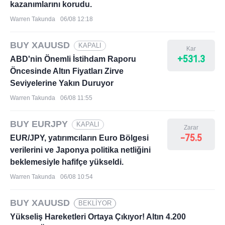
kazanımlarını korudu.
Warren Takunda
06/08 12:18
BUY XAUUSD
KAPALI
Kar
+531.3
ABD'nin Önemli İstihdam Raporu
Öncesinde Altın Fiyatları Zirve
Seviyelerine Yakın Duruyor
Warren Takunda
06/08 11:55
BUY EURJPY
KAPALI
Zarar
-75.5
EUR/JPY, yatırımcıların Euro Bölgesi
verilerini ve Japonya politika netliğini
beklemesiyle hafifçe yükseldi.
Warren Takunda
06/08 10:54
BUY XAUUSD
BEKLİYOR
Yükseliş Hareketleri Ortaya Çıkıyor! Altın 4.200