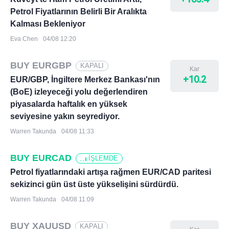
Petrol Fiyatlarının Belirli Bir Aralıkta
Kalması Bekleniyor
Eva Chen
04/08 12:20
BUY EURGBP
KAPALI
Kar
+10.2
EUR/GBP, İngiltere Merkez Bankası'nın
(BoE) izleyeceği yolu değerlendiren
piyasalarda haftalık en yüksek
seviyesine yakın seyrediyor.
Warren Takunda
04/08 11:33
BUY EURCAD
İŞLEMDE
Petrol fiyatlarındaki artışa rağmen EUR/CAD paritesi
sekizinci gün üst üste yükselişini sürdürdü.
Warren Takunda
04/08 11:09
BUY XAUUSD
KAPALI