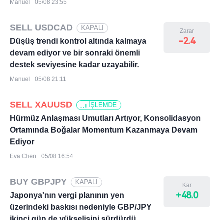
Manuel
05/08 23:55
SELL USDCAD
KAPALI
Zarar
-2.4
Düşüş trendi kontrol altında kalmaya
devam ediyor ve bir sonraki önemli
destek seviyesine kadar uzayabilir.
Manuel
05/08 21:11
SELL XAUUSD
İŞLEMDE
Hürmüz Anlaşması Umutları Artıyor, Konsolidasyon
Ortamında Boğalar Momentum Kazanmaya Devam
Ediyor
Eva Chen
05/08 16:54
BUY GBPJPY
KAPALI
Kar
+48.0
Japonya'nın vergi planının yen
üzerindeki baskısı nedeniyle GBP/JPY
ikinci gün de yükselişini sürdürdü.