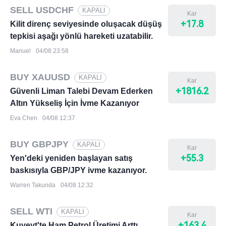
SELL USDCHF
KAPALI
Kar
+17.8
Kilit direnç seviyesinde oluşacak düşüş
tepkisi aşağı yönlü hareketi uzatabilir.
Manuel
04/08 23:58
BUY XAUUSD
KAPALI
Kar
+1816.2
Güvenli Liman Talebi Devam Ederken
Altın Yükseliş İçin İvme Kazanıyor
Eva Chen
04/08 12:37
BUY GBPJPY
KAPALI
Kar
+55.3
Yen'deki yeniden başlayan satış
baskısıyla GBP/JPY ivme kazanıyor.
Warren Takunda
04/08 12:32
SELL WTI
KAPALI
Kar
+163.4
Kuveyt'te Ham Petrol Üretimi Arttı,