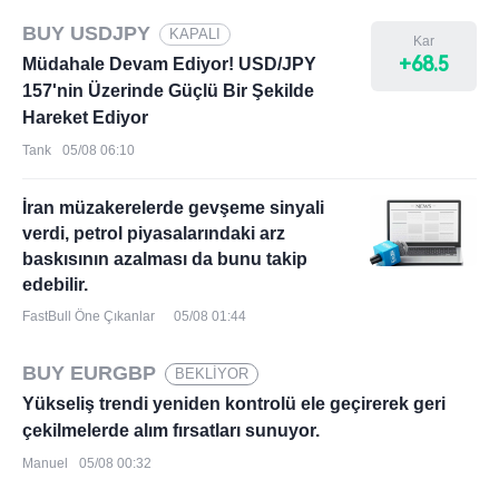
BUY USDJPY
KAPALI
Kar
+68.5
Müdahale Devam Ediyor! USD/JPY
157'nin Üzerinde Güçlü Bir Şekilde
Hareket Ediyor
Tank
05/08 06:10
İran müzakerelerde gevşeme sinyali
verdi, petrol piyasalarındaki arz
baskısının azalması da bunu takip
edebilir.
FastBull Öne Çıkanlar
05/08 01:44
BUY EURGBP
BEKLİYOR
Yükseliş trendi yeniden kontrolü ele geçirerek geri
çekilmelerde alım fırsatları sunuyor.
Manuel
05/08 00:32