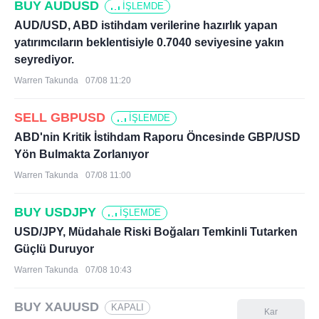
BUY AUDUSD
İŞLEMDE
AUD/USD, ABD istihdam verilerine hazırlık yapan
yatırımcıların beklentisiyle 0.7040 seviyesine yakın
seyrediyor.
Warren Takunda
07/08 11:20
SELL GBPUSD
İŞLEMDE
ABD'nin Kritik İstihdam Raporu Öncesinde GBP/USD
Yön Bulmakta Zorlanıyor
Warren Takunda
07/08 11:00
BUY USDJPY
İŞLEMDE
USD/JPY, Müdahale Riski Boğaları Temkinli Tutarken
Güçlü Duruyor
Warren Takunda
07/08 10:43
BUY XAUUSD
KAPALI
Kar