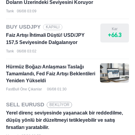
Doların Üzerindeki Seviyesini Koruyor
Tank
06/08 03:09
BUY USDJPY
KAPALI
Kar
+66.3
Faiz Artışı İhtimali Düştü! USD/JPY
157,5 Seviyesinde Dalgalanıyor
Tank
06/08 03:02
Hürmüz Boğazı Anlaşması Taslağı
Tamamlandı, Fed Faiz Artışı Beklentileri
Yeniden Yükseldi
FastBull Öne Çıkanlar
06/08 01:30
SELL EURUSD
BEKLİYOR
Yerel direnç seviyesinde yaşanacak bir reddedilme,
düşüş yönlü bir düzeltmeyi tetikleyebilir ve satış
fırsatları yaratabilir.