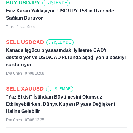
BUY USDJPY
İŞLEMDE
Faiz Kararı Yaklaşıyor: USD/JPY 158'in Üzerinde
Sağlam Duruyor
Tank
1 saat önce
SELL USDCAD
İŞLEMDE
Kanada işgücü piyasasındaki iyileşme CAD'ı
destekliyor ve USD/CAD kurunda aşağı yönlü baskıyı
sürdürüyor.
Eva Chen
07/08 16:08
SELL XAUUSD
İŞLEMDE
“Yaz Etkisi” İstihdam Büyümesini Olumsuz
Etkileyebilirken, Dünya Kupası Piyasa Değişkeni
Haline Gelebilir
Eva Chen
07/08 12:35