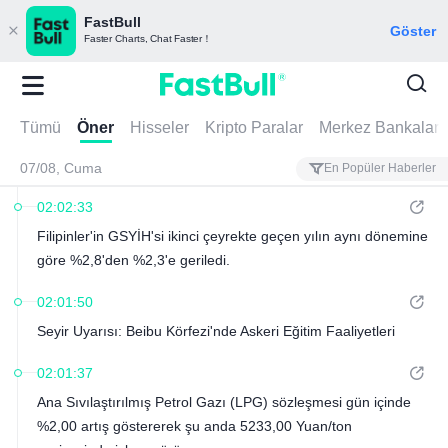
FastBull
Göster
Faster Charts, Chat Faster！
Tümü
Öner
Hisseler
Kripto Paralar
Merkez Bankaları
07/08, Cuma
En Popüler Haberler
02:02:33
Filipinler'in GSYİH'si ikinci çeyrekte geçen yılın aynı dönemine
göre %2,8'den %2,3'e geriledi.
02:01:50
Seyir Uyarısı: Beibu Körfezi'nde Askeri Eğitim Faaliyetleri
02:01:37
Ana Sıvılaştırılmış Petrol Gazı (LPG) sözleşmesi gün içinde
%2,00 artış göstererek şu anda 5233,00 Yuan/ton