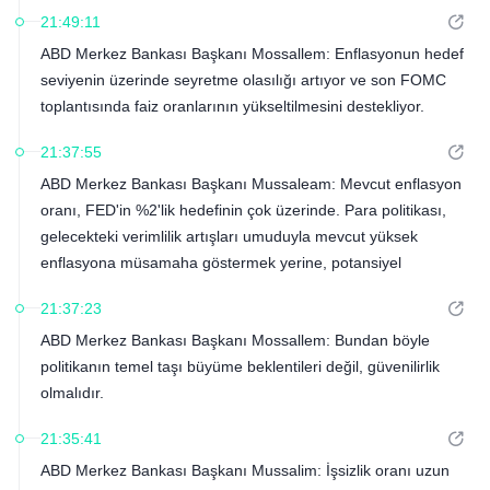
21:49:11
ABD Merkez Bankası Başkanı Mossallem: Enflasyonun hedef
seviyenin üzerinde seyretme olasılığı artıyor ve son FOMC
toplantısında faiz oranlarının yükseltilmesini destekliyor.
21:37:55
ABD Merkez Bankası Başkanı Mussaleam: Mevcut enflasyon
oranı, FED'in %2'lik hedefinin çok üzerinde. Para politikası,
gelecekteki verimlilik artışları umuduyla mevcut yüksek
enflasyona müsamaha göstermek yerine, potansiyel
enflasyonu etkin bir şekilde dizginlemelidir.
21:37:23
ABD Merkez Bankası Başkanı Mossallem: Bundan böyle
politikanın temel taşı büyüme beklentileri değil, güvenilirlik
olmalıdır.
21:35:41
ABD Merkez Bankası Başkanı Mussalim: İşsizlik oranı uzun