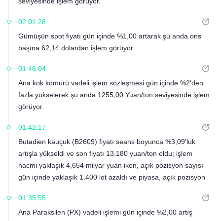
seviyesinde işlem görüyor.
02:01:28
Gümüşün spot fiyatı gün içinde %1,00 artarak şu anda ons
başına 62,14 dolardan işlem görüyor.
01:46:04
Ana kok kömürü vadeli işlem sözleşmesi gün içinde %2'den
fazla yükselerek şu anda 1255,00 Yuan/ton seviyesinde işlem
görüyor.
01:42:17
Butadien kauçuk (B2609) fiyatı seans boyunca %3,09'luk
artışla yükseldi ve son fiyatı 13.180 yuan/ton oldu; işlem
hacmi yaklaşık 4,654 milyar yuan iken, açık pozisyon sayısı
gün içinde yaklaşık 1.400 lot azaldı ve piyasa, açık pozisyon
sayısının azalmasıyla birlikte fiyatların yükselme eğilimini
01:35:55
gösterdi.
Ana Paraksilen (PX) vadeli işlemi gün içinde %2,00 artış