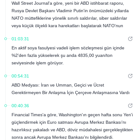
Wall Street Journal'a göre, yeni bir ABD istihbarat raporu,
Rusya Devlet Başkanı Vladimir Putin'in önümüzdeki yıllarda
NATO müttefiklerine yönelik sınırlı saldırılar, siber saldırılar
veya küçük ölçekli kara harekatları başlatarak NATO'nun
kararlılığını test etmeye çalışabileceğini öne sürüyor.
01:03:31
En aktif soya fasulyesi vadeli işlem sözleşmesi gün içinde
%2'den fazla yükselerek şu anda 4835,00 yuan/ton
seviyesinde işlem görüyor.
00:54:31
ABD Medyası: İran ve Umman, Geçici ve Ücret
Gerektirmeyen Bir Anlaşma İçin Çerçeve Anlaşmasına Vardı
00:40:36
Financial Times'a göre, Washington'ın geçen hafta sonu Yen'i
güçlendirmek için Euro satması Avrupa Merkez Bankası'nı
hazırlıksız yakaladı ve ABD, döviz müdahalesi gerçekleştikten
sonra ancak Avrupa Merkez Bankası'nı bilgilendirdi.