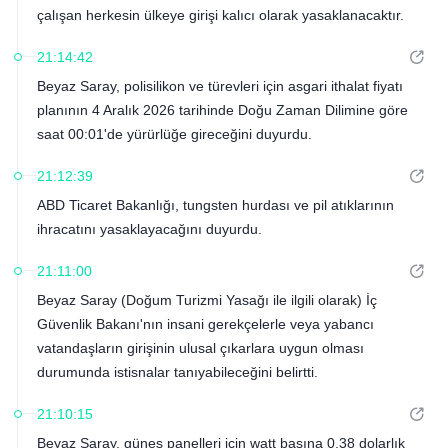
çalışan herkesin ülkeye girişi kalıcı olarak yasaklanacaktır.
21:14:42
Beyaz Saray, polisilikon ve türevleri için asgari ithalat fiyatı
planının 4 Aralık 2026 tarihinde Doğu Zaman Dilimine göre
saat 00:01'de yürürlüğe gireceğini duyurdu.
21:12:39
ABD Ticaret Bakanlığı, tungsten hurdası ve pil atıklarının
ihracatını yasaklayacağını duyurdu.
21:11:00
Beyaz Saray (Doğum Turizmi Yasağı ile ilgili olarak) İç
Güvenlik Bakanı'nın insani gerekçelerle veya yabancı
vatandaşların girişinin ulusal çıkarlara uygun olması
durumunda istisnalar tanıyabileceğini belirtti.
21:10:15
Beyaz Saray, güneş panelleri için watt başına 0,38 dolarlık