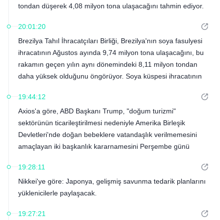
tondan düşerek 4,08 milyon tona ulaşacağını tahmin ediyor.
20:01:20
Brezilya Tahıl İhracatçıları Birliği, Brezilya'nın soya fasulyesi
ihracatının Ağustos ayında 9,74 milyon tona ulaşacağını, bu
rakamın geçen yılın aynı dönemindeki 8,11 milyon tondan
daha yüksek olduğunu öngörüyor. Soya küspesi ihracatının
da Ağustos ayında 2,48 milyon tona ulaşması bekleniyor; bu
19:44:12
da geçen yılın aynı dönemindeki 2,02 milyon tondan daha
Axios'a göre, ABD Başkanı Trump, "doğum turizmi"
yüksek bir rakam.
sektörünün ticarileştirilmesi nedeniyle Amerika Birleşik
Devletleri'nde doğan bebeklere vatandaşlık verilmemesini
amaçlayan iki başkanlık kararnamesini Perşembe günü
imzalamayı planlıyor.
19:28:11
Nikkei'ye göre: Japonya, gelişmiş savunma tedarik planlarını
yüklenicilerle paylaşacak.
19:27:21