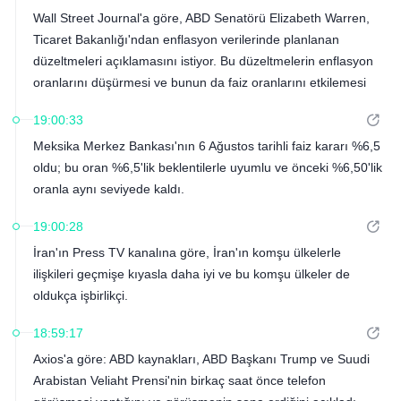
Wall Street Journal'a göre, ABD Senatörü Elizabeth Warren,
Ticaret Bakanlığı'ndan enflasyon verilerinde planlanan
düzeltmeleri açıklamasını istiyor. Bu düzeltmelerin enflasyon
oranlarını düşürmesi ve bunun da faiz oranlarını etkilemesi
bekleniyor. Warren, Ticaret Bakanlığı'nın düzeltmelerin
19:00:33
gerekçesini ve sürecini kamuoyuna açıklama yükümlülüğü
Meksika Merkez Bankası'nın 6 Ağustos tarihli faiz kararı %6,5
olduğunu belirtti.
oldu; bu oran %6,5'lik beklentilerle uyumlu ve önceki %6,50'lik
oranla aynı seviyede kaldı.
19:00:28
İran'ın Press TV kanalına göre, İran'ın komşu ülkelerle
ilişkileri geçmişe kıyasla daha iyi ve bu komşu ülkeler de
oldukça işbirlikçi.
18:59:17
Axios'a göre: ABD kaynakları, ABD Başkanı Trump ve Suudi
Arabistan Veliaht Prensi'nin birkaç saat önce telefon