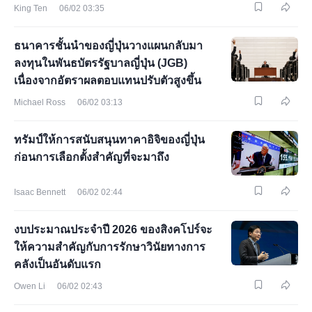
King Ten
06/02 03:35
ธนาคารชั้นนำของญี่ปุ่นวางแผนกลับมา
ลงทุนในพันธบัตรรัฐบาลญี่ปุ่น (JGB)
เนื่องจากอัตราผลตอบแทนปรับตัวสูงขึ้น
Michael Ross
06/02 03:13
ทรัมป์ให้การสนับสนุนทาคาอิจิของญี่ปุ่น
ก่อนการเลือกตั้งสำคัญที่จะมาถึง
Isaac Bennett
06/02 02:44
งบประมาณประจำปี 2026 ของสิงคโปร์จะ
ให้ความสำคัญกับการรักษาวินัยทางการ
คลังเป็นอันดับแรก
Owen Li
06/02 02:43