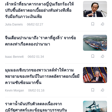
เจ้าหน้าที่ธนาคารกลางญี่ปุ่นเรียกร้องให้
ปรับขึ้นอัตราดอกเบี้ยอย่างทันท่วงทีเพื่อ
รับมือกับภาวะเงินเฟ้อ
Julia Daniels
06/02 02:27
จีนเตือนปานามาถึง 'ราคาที่สูงลิ่ว' จากข้อ
ตกลงท่าเรือคลองปานามา
Isaac Bennett
06/02 01:34
มุมมองเชิงบวกของพาวเวลล์ทำให้ความ
พยายามของทรัมป์ในการลดอัตราดอกเบี้ยมี
ความซับซ้อนมากขึ้น
Kevin Morgan
06/02 01:16
ราคาน้ำมันปรับตัวลดลงเนื่องจาก
ภูมิรัฐศาสตร์และข้อมูลมาบรรจบกัน