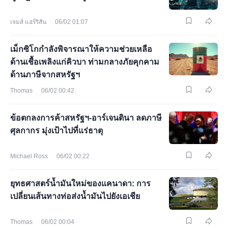
เจมส์ แฮร์ริสัน
06/02 01:07
เม็กซิโกกำลังพิจารณาให้ความช่วยเหลือ
ด้านเชื้อเพลิงแก่คิวบา ท่ามกลางภัยคุกคาม
ด้านภาษีจากสหรัฐฯ
Thomas
06/02 00:42
ข้อตกลงการค้าสหรัฐฯ-อาร์เจนตินา ลดภาษี
ศุลกากร มุ่งเป้าไปที่แร่ธาตุ
Michael Ross
06/02 00:22
ยุทธศาสตร์น้ำมันใหม่ของแคนาดา: การ
เปลี่ยนเส้นทางท่อส่งน้ำมันไปยังเอเชีย
Thomas
06/02 00:04