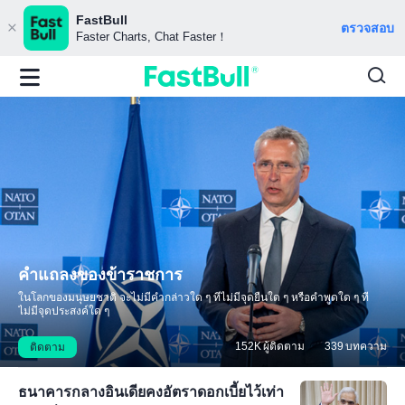
FastBull
ตรวจสอบ
Faster Charts, Chat Faster！
คำแถลงของข้าราชการ
ในโลกของมนุษยชาติ จะไม่มีคำกล่าวใด ๆ ที่ไม่มีจุดยืนใด ๆ หรือคำพูดใด ๆ ที่
ไม่มีจุดประสงค์ใด ๆ
152K
ผู้ติดตาม
339
บทความ
ติดตาม
ธนาคารกลางอินเดียคงอัตราดอกเบี้ยไว้เท่า