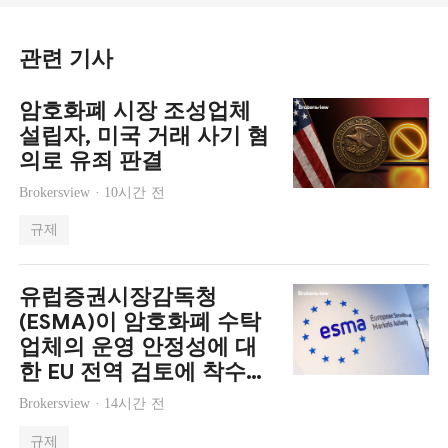
관련 기사
암호화폐 시장 조성업체
설립자, 미국 거래 사기 혐
의로 유죄 판결
Brokersview ·
10시간 전
규제
유럽증권시장감독청
(ESMA)이 암호화폐 수탁
업체의 운영 안정성에 대
한 EU 전역 검토에 착수했
습니다.
Brokersview ·
14시간 전
규제