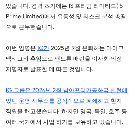
았습니다. 경력 초기에는 IS 프라임 리미티드(IS
Prime Limited)에서 유동성 및 리스크 분석 총괄
으로 근무했습니다.
이번 임명은
IG가
2025년 9월 은퇴하는 마이크
맥티그의 후임으로 앤드류 배런을 이사회 의장
지명자로 발표한 데 따른 것입니다.
IG 그룹은 2026년 2월 남아프리카공화국 샌턴에
있던 운영 사무소를 공식적으로 폐쇄하고
현지
직원을 해고했습니다. 하지만 영국, 독일, 호주 등
여러 국가에서 사업 허가를 보유하고 있습니다.