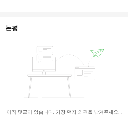
논평
아직 댓글이 없습니다. 가장 먼저 의견을 남겨주세요...