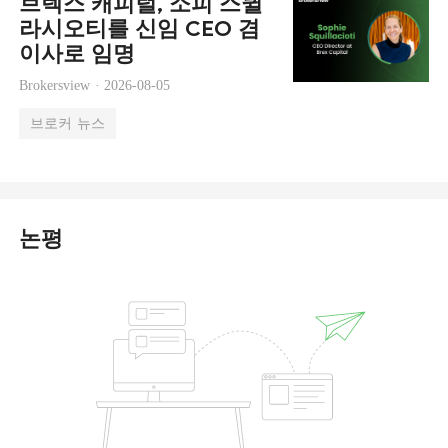
브렉스 캐피털, 소피 스퀼
라시오티를 신임 CEO 겸
이사로 임명
Brokersview ·
2026-08-05
브로커 뉴스
논평