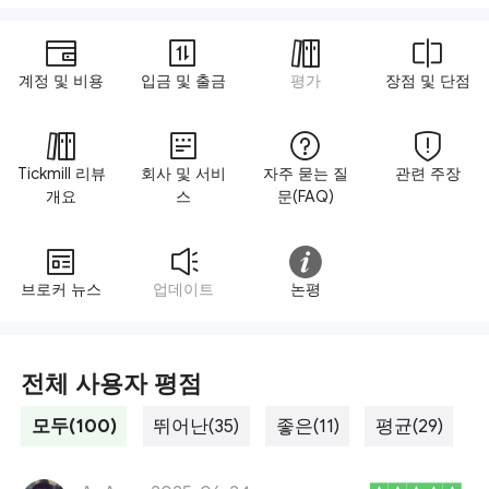
계정 및 비용
입금 및 출금
평가
장점 및 단점
Tickmill 리뷰
회사 및 서비
자주 묻는 질
관련 주장
개요
스
문(FAQ)
브로커 뉴스
업데이트
논평
전체 사용자 평점
모두(100)
뛰어난(35)
좋은(11)
평균(29)