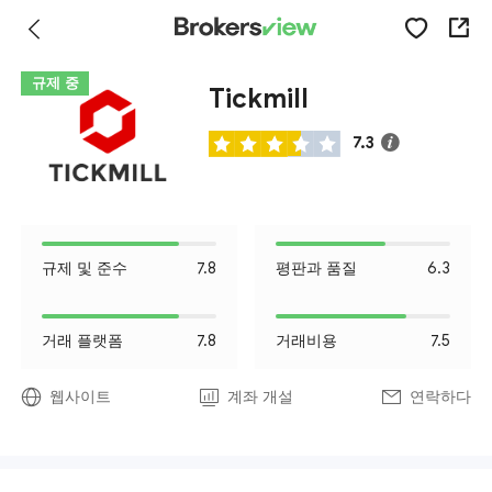
규제 중
Tickmill
7.3
규제 및 준수
7.8
평판과 품질
6.3
거래 플랫폼
7.8
거래비용
7.5
웹사이트
계좌 개설
연락하다